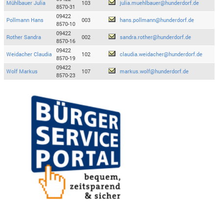
Mühlbauer Julia
103
julia.muehlbauer@hunderdorf.de
8570-31
09422
Pollmann Hans
003
hans.pollmann@hunderdorf.de
8570-10
09422
Rother Sandra
002
sandra.rother@hunderdorf.de
8570-16
09422
Weidacher Claudia
102
claudia.weidacher@hunderdorf.de
8570-19
09422
Wolf Markus
107
markus.wolf@hunderdorf.de
8570-23