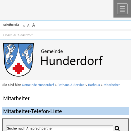
Zum Inhalt
,
zur Navigation
oder
zur Startseite
springen.
chließen
M
A
Schriftgröße
A
A
Sie sind hier:
Gemeinde Hunderdorf
>
Rathaus & Service
>
Rathaus
>
Mitarbeiter
Mitarbeiter
Mitarbeiter-Telefon-Liste