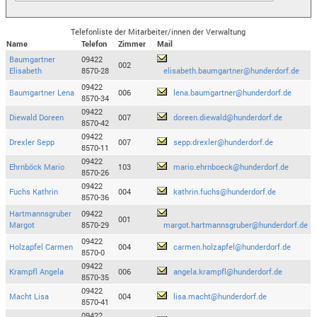
Telefonliste der Mitarbeiter/innen der Verwaltung
Name
Telefon
Zimmer
Mail
Baumgartner
09422
002
Elisabeth
8570-28
elisabeth.baumgartner@hunderdorf.de
09422
Baumgartner Lena
006
lena.baumgartner@hunderdorf.de
8570-34
09422
Diewald Doreen
007
doreen.diewald@hunderdorf.de
8570-42
09422
Drexler Sepp
007
sepp.drexler@hunderdorf.de
8570-11
09422
Ehrnböck Mario
103
mario.ehrnboeck@hunderdorf.de
8570-26
09422
Fuchs Kathrin
004
kathrin.fuchs@hunderdorf.de
8570-36
Hartmannsgruber
09422
001
Margot
8570-29
margot.hartmannsgruber@hunderdorf.de
09422
Holzapfel Carmen
004
carmen.holzapfel@hunderdorf.de
8570-0
09422
Krampfl Angela
006
angela.krampfl@hunderdorf.de
8570-35
09422
Macht Lisa
004
lisa.macht@hunderdorf.de
8570-41
09422