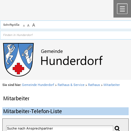
Zum Inhalt
,
zur Navigation
oder
zur Startseite
springen.
chließen
M
A
Schriftgröße
A
A
Sie sind hier:
Gemeinde Hunderdorf
>
Rathaus & Service
>
Rathaus
>
Mitarbeiter
Mitarbeiter
Mitarbeiter-Telefon-Liste