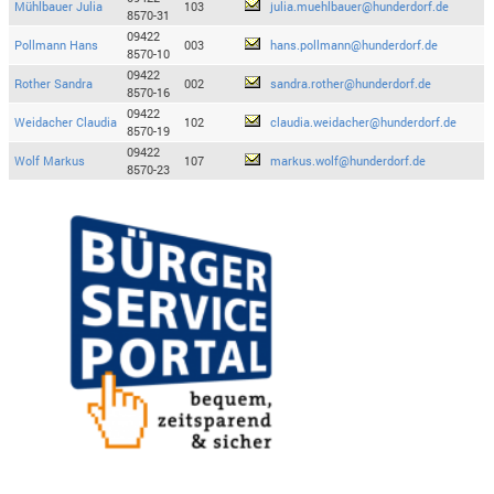
Mühlbauer Julia
103
julia.muehlbauer@hunderdorf.de
8570-31
09422
Pollmann Hans
003
hans.pollmann@hunderdorf.de
8570-10
09422
Rother Sandra
002
sandra.rother@hunderdorf.de
8570-16
09422
Weidacher Claudia
102
claudia.weidacher@hunderdorf.de
8570-19
09422
Wolf Markus
107
markus.wolf@hunderdorf.de
8570-23