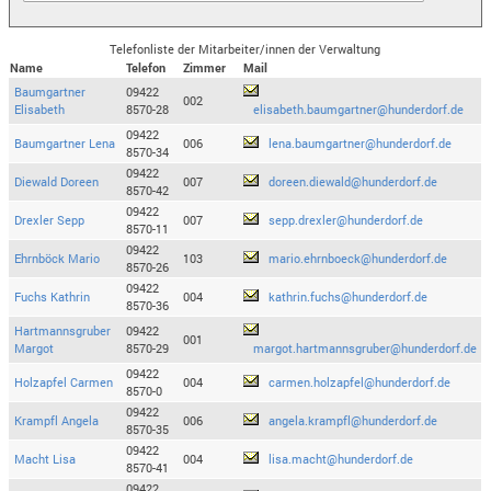
Telefonliste der Mitarbeiter/innen der Verwaltung
Name
Telefon
Zimmer
Mail
Baumgartner
09422
002
Elisabeth
8570-28
elisabeth.baumgartner@hunderdorf.de
09422
Baumgartner Lena
006
lena.baumgartner@hunderdorf.de
8570-34
09422
Diewald Doreen
007
doreen.diewald@hunderdorf.de
8570-42
09422
Drexler Sepp
007
sepp.drexler@hunderdorf.de
8570-11
09422
Ehrnböck Mario
103
mario.ehrnboeck@hunderdorf.de
8570-26
09422
Fuchs Kathrin
004
kathrin.fuchs@hunderdorf.de
8570-36
Hartmannsgruber
09422
001
Margot
8570-29
margot.hartmannsgruber@hunderdorf.de
09422
Holzapfel Carmen
004
carmen.holzapfel@hunderdorf.de
8570-0
09422
Krampfl Angela
006
angela.krampfl@hunderdorf.de
8570-35
09422
Macht Lisa
004
lisa.macht@hunderdorf.de
8570-41
09422