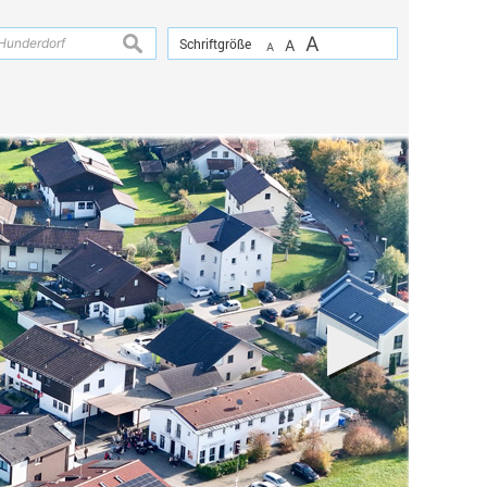
A
suchen
Schriftgröße
A
A