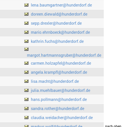
lena.baumgartner@hunderdorf.de
doreen.diewald@hunderdorf.de
sepp.drexler@hunderdorf.de
mario.ehrnboeck@hunderdorf.de
kathrin.fuchs@hunderdorf.de
margot.hartmannsgruber@hunderdorf.de
carmen.holzapfel@hunderdorf.de
angela.krampfl@hunderdorf.de
lisa.macht@hunderdorf.de
julia.muehlbauer@hunderdorf.de
hans.pollmann@hunderdorf.de
sandra.rother@hunderdorf.de
claudia.weidacher@hunderdorf.de
markus.wolf@hunderdorf.de
drucken
nach oben