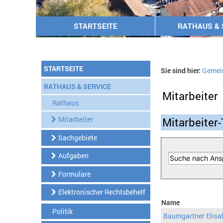
STARTSEITE
RATHAUS & 
STARTSEITE
Sie sind hier:
Gemei
RATHAUS & SERVICE
Mitarbeiter
Rathaus
Mitarbeiter
Mitarbeiter-
Sachgebiete
Aufgaben
Formulare
Elektronischer Rechtsbehelf
Name
Politik
Baumgartner Elisa