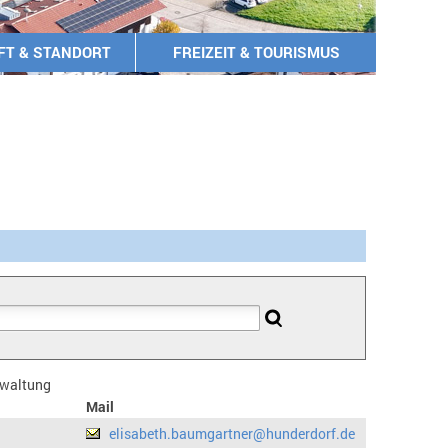
FT & STANDORT
FREIZEIT & TOURISMUS
erwaltung
Mail
elisabeth.baumgartner@hunderdorf.de