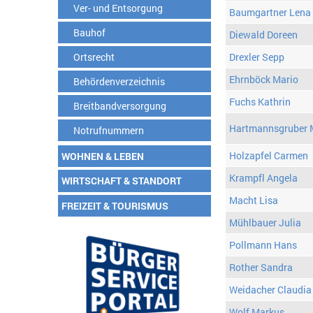
Ver- und Entsorgung
Baumgartner Lena
Bauhof
Diewald Doreen
Ortsrecht
Drexler Sepp
Ehrnböck Mario
Behördenverzeichnis
Fuchs Kathrin
Breitbandversorgung
Hartmannsgruber 
Notrufnummern
Holzapfel Carmen
WOHNEN & LEBEN
Krampfl Angela
WIRTSCHAFT & STANDORT
Macht Lisa
FREIZEIT & TOURISMUS
Mühlbauer Julia
Pollmann Hans
Rother Sandra
Weidacher Claudia
Wolf Markus