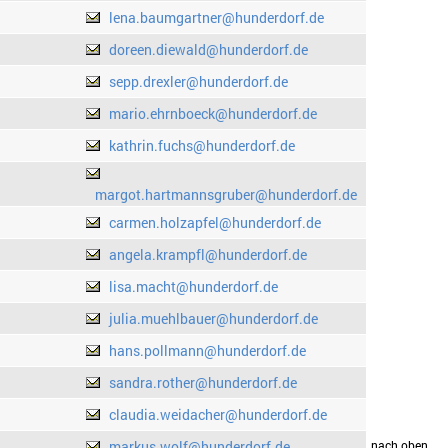
lena.baumgartner@hunderdorf.de
doreen.diewald@hunderdorf.de
sepp.drexler@hunderdorf.de
mario.ehrnboeck@hunderdorf.de
kathrin.fuchs@hunderdorf.de
margot.hartmannsgruber@hunderdorf.de
carmen.holzapfel@hunderdorf.de
angela.krampfl@hunderdorf.de
lisa.macht@hunderdorf.de
julia.muehlbauer@hunderdorf.de
hans.pollmann@hunderdorf.de
sandra.rother@hunderdorf.de
claudia.weidacher@hunderdorf.de
markus.wolf@hunderdorf.de
drucken
nach oben