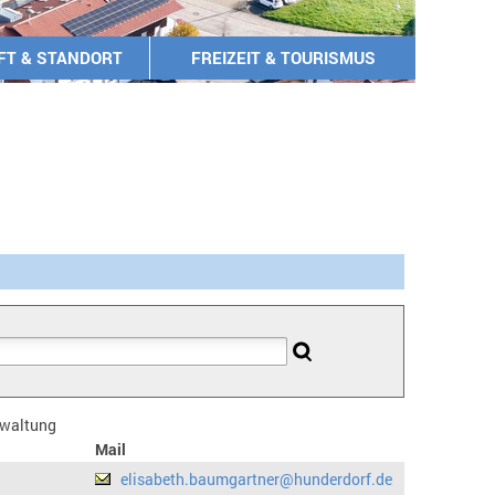
FT & STANDORT
FREIZEIT & TOURISMUS
erwaltung
Mail
elisabeth.baumgartner@hunderdorf.de