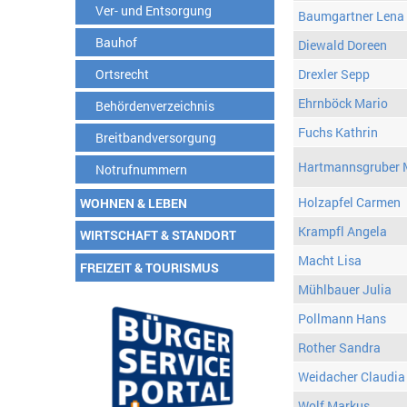
Ver- und Entsorgung
Baumgartner Lena
Bauhof
Diewald Doreen
Ortsrecht
Drexler Sepp
Ehrnböck Mario
Behördenverzeichnis
Fuchs Kathrin
Breitbandversorgung
Hartmannsgruber 
Notrufnummern
Holzapfel Carmen
WOHNEN & LEBEN
Krampfl Angela
WIRTSCHAFT & STANDORT
Macht Lisa
FREIZEIT & TOURISMUS
Mühlbauer Julia
Pollmann Hans
Rother Sandra
Weidacher Claudia
Wolf Markus