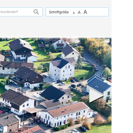
A
suchen
Schriftgröße
A
A