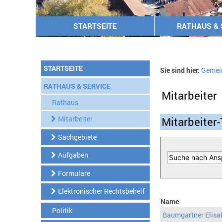
STARTSEITE
RATHAUS & 
STARTSEITE
Sie sind hier:
Gemei
RATHAUS & SERVICE
Mitarbeiter
Rathaus
Mitarbeiter
Mitarbeiter-
Sachgebiete
Aufgaben
Formulare
Elektronischer Rechtsbehelf
Name
Politik
Baumgartner Elisa