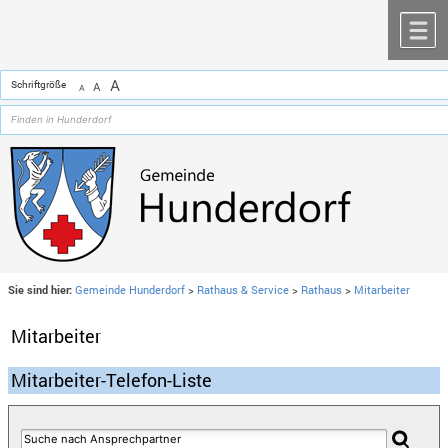
Zum Inhalt
,
zur Navigation
oder
zur Startseite
springen.
chließen
M
A
Schriftgröße
A
A
Sie sind hier:
Gemeinde Hunderdorf
>
Rathaus & Service
>
Rathaus
>
Mitarbeiter
Mitarbeiter
Mitarbeiter-Telefon-Liste