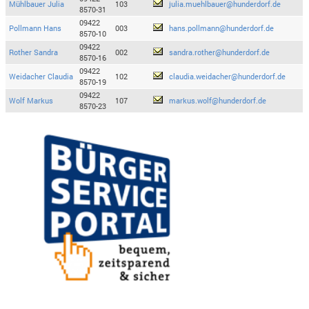
Mühlbauer Julia
103
julia.muehlbauer@hunderdorf.de
8570-31
09422
Pollmann Hans
003
hans.pollmann@hunderdorf.de
8570-10
09422
Rother Sandra
002
sandra.rother@hunderdorf.de
8570-16
09422
Weidacher Claudia
102
claudia.weidacher@hunderdorf.de
8570-19
09422
Wolf Markus
107
markus.wolf@hunderdorf.de
8570-23