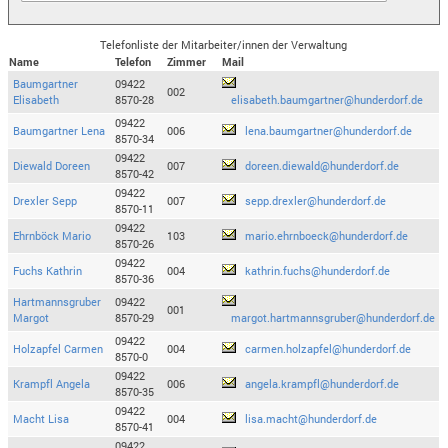
Telefonliste der Mitarbeiter/innen der Verwaltung
Name
Telefon
Zimmer
Mail
Baumgartner
09422
002
Elisabeth
8570-28
elisabeth.baumgartner@hunderdorf.de
09422
Baumgartner Lena
006
lena.baumgartner@hunderdorf.de
8570-34
09422
Diewald Doreen
007
doreen.diewald@hunderdorf.de
8570-42
09422
Drexler Sepp
007
sepp.drexler@hunderdorf.de
8570-11
09422
Ehrnböck Mario
103
mario.ehrnboeck@hunderdorf.de
8570-26
09422
Fuchs Kathrin
004
kathrin.fuchs@hunderdorf.de
8570-36
Hartmannsgruber
09422
001
Margot
8570-29
margot.hartmannsgruber@hunderdorf.de
09422
Holzapfel Carmen
004
carmen.holzapfel@hunderdorf.de
8570-0
09422
Krampfl Angela
006
angela.krampfl@hunderdorf.de
8570-35
09422
Macht Lisa
004
lisa.macht@hunderdorf.de
8570-41
09422