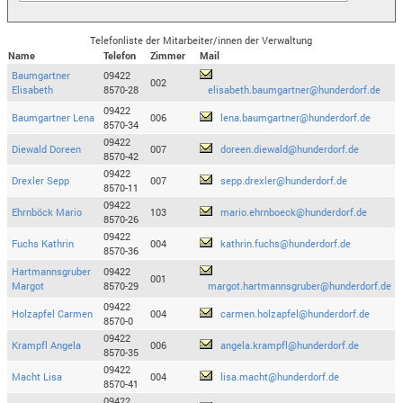
Telefonliste der Mitarbeiter/innen der Verwaltung
Name
Telefon
Zimmer
Mail
Baumgartner
09422
002
Elisabeth
8570-28
elisabeth.baumgartner@hunderdorf.de
09422
Baumgartner Lena
006
lena.baumgartner@hunderdorf.de
8570-34
09422
Diewald Doreen
007
doreen.diewald@hunderdorf.de
8570-42
09422
Drexler Sepp
007
sepp.drexler@hunderdorf.de
8570-11
09422
Ehrnböck Mario
103
mario.ehrnboeck@hunderdorf.de
8570-26
09422
Fuchs Kathrin
004
kathrin.fuchs@hunderdorf.de
8570-36
Hartmannsgruber
09422
001
Margot
8570-29
margot.hartmannsgruber@hunderdorf.de
09422
Holzapfel Carmen
004
carmen.holzapfel@hunderdorf.de
8570-0
09422
Krampfl Angela
006
angela.krampfl@hunderdorf.de
8570-35
09422
Macht Lisa
004
lisa.macht@hunderdorf.de
8570-41
09422