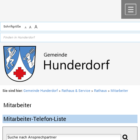
Zum Inhalt
,
zur Navigation
oder
zur Startseite
springen.
chließen
M
A
Schriftgröße
A
A
Sie sind hier:
Gemeinde Hunderdorf
>
Rathaus & Service
>
Rathaus
>
Mitarbeiter
Mitarbeiter
Mitarbeiter-Telefon-Liste