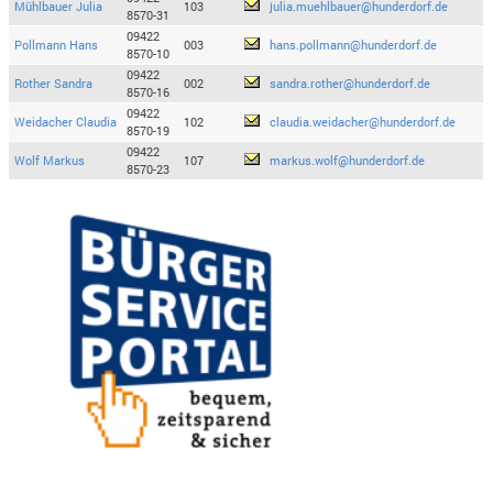
Mühlbauer Julia
103
julia.muehlbauer@hunderdorf.de
8570-31
09422
Pollmann Hans
003
hans.pollmann@hunderdorf.de
8570-10
09422
Rother Sandra
002
sandra.rother@hunderdorf.de
8570-16
09422
Weidacher Claudia
102
claudia.weidacher@hunderdorf.de
8570-19
09422
Wolf Markus
107
markus.wolf@hunderdorf.de
8570-23