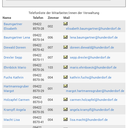
Telefonliste der Mitarbeiter/innen der Verwaltung
Name
Telefon
Zimmer
Mail
Baumgartner
09422
002
Elisabeth
8570-28
elisabeth.baumgartner@hunderdorf.de
09422
Baumgartner Lena
006
lena.baumgartner@hunderdorf.de
8570-34
09422
Diewald Doreen
007
doreen.diewald@hunderdorf.de
8570-42
09422
Drexler Sepp
007
sepp.drexler@hunderdorf.de
8570-11
09422
Ehrnböck Mario
103
mario.ehrnboeck@hunderdorf.de
8570-26
09422
Fuchs Kathrin
004
kathrin.fuchs@hunderdorf.de
8570-36
Hartmannsgruber
09422
001
Margot
8570-29
margot.hartmannsgruber@hunderdorf.de
09422
Holzapfel Carmen
004
carmen.holzapfel@hunderdorf.de
8570-0
09422
Krampfl Angela
006
angela.krampfl@hunderdorf.de
8570-35
09422
Macht Lisa
004
lisa.macht@hunderdorf.de
8570-41
09422