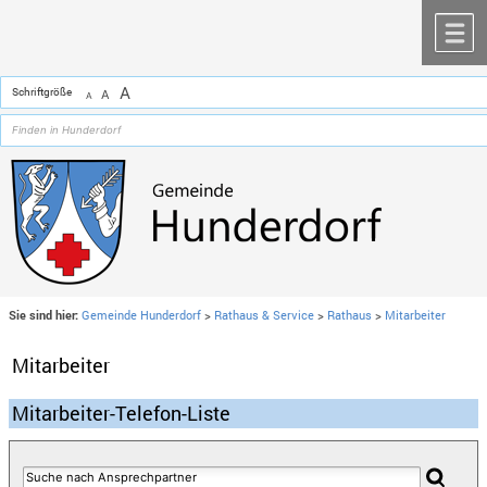
Zum Inhalt
,
zur Navigation
oder
zur Startseite
springen.
chließen
M
A
Schriftgröße
A
A
Sie sind hier:
Gemeinde Hunderdorf
>
Rathaus & Service
>
Rathaus
>
Mitarbeiter
Mitarbeiter
Mitarbeiter-Telefon-Liste