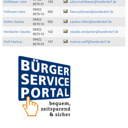
Mühlbauer Julia
103
julia.muehlbauer@hunderdorf.de
8570-31
09422
Pollmann Hans
003
hans.pollmann@hunderdorf.de
8570-10
09422
Rother Sandra
002
sandra.rother@hunderdorf.de
8570-16
09422
Weidacher Claudia
102
claudia.weidacher@hunderdorf.de
8570-19
09422
Wolf Markus
107
markus.wolf@hunderdorf.de
8570-23