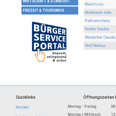
WIRTSCHAFT & STANDORT
Macht Lisa
FREIZEIT & TOURISMUS
Mühlbauer Julia
Pollmann Hans
Rother Sandra
Weidacher Claudia
Wolf Markus
Quicklinks
Öffnungszeiten
Montag – Freitag
08
Kontakt
Montag + Mittwoch
13