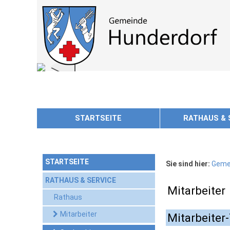
Zum Inhalt
,
zur Navigation
oder
zur Startseite
springen.
chließen
STARTSEITE
RATHAUS & 
STARTSEITE
Sie sind hier:
Geme
RATHAUS & SERVICE
Mitarbeiter
Rathaus
Mitarbeiter
Mitarbeiter-