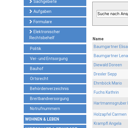
Sachgebiete
Aufgaben
Formulare
Elektronischer
Rechtsbehelf
Name
Baumgartner Elis
Politik
Baumgartner Lena
Ver- und Entsorgung
Diewald Doreen
Bauhof
Drexler Sepp
Ortsrecht
Ehrnböck Mario
Behördenverzeichnis
Fuchs Kathrin
Breitbandversorgung
Hartmannsgruber 
Notrufnummern
Holzapfel Carmen
WOHNEN & LEBEN
Krampfl Angela