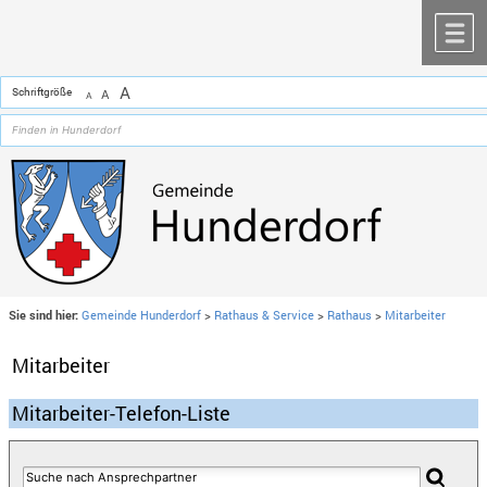
Zum Inhalt
,
zur Navigation
oder
zur Startseite
springen.
chließen
M
A
Schriftgröße
A
A
Sie sind hier:
Gemeinde Hunderdorf
>
Rathaus & Service
>
Rathaus
>
Mitarbeiter
Mitarbeiter
Mitarbeiter-Telefon-Liste