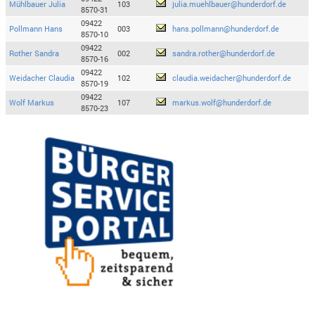
Mühlbauer Julia
103
julia.muehlbauer@hunderdorf.de
8570-31
09422
Pollmann Hans
003
hans.pollmann@hunderdorf.de
8570-10
09422
Rother Sandra
002
sandra.rother@hunderdorf.de
8570-16
09422
Weidacher Claudia
102
claudia.weidacher@hunderdorf.de
8570-19
09422
Wolf Markus
107
markus.wolf@hunderdorf.de
8570-23