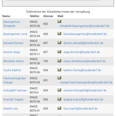
Telefonliste der Mitarbeiter/innen der Verwaltung
Name
Telefon
Zimmer
Mail
Baumgartner
09422
002
Elisabeth
8570-28
elisabeth.baumgartner@hunderdorf.de
09422
Baumgartner Lena
006
lena.baumgartner@hunderdorf.de
8570-34
09422
Diewald Doreen
007
doreen.diewald@hunderdorf.de
8570-42
09422
Drexler Sepp
007
sepp.drexler@hunderdorf.de
8570-11
09422
Ehrnböck Mario
103
mario.ehrnboeck@hunderdorf.de
8570-26
09422
Fuchs Kathrin
004
kathrin.fuchs@hunderdorf.de
8570-36
Hartmannsgruber
09422
001
Margot
8570-29
margot.hartmannsgruber@hunderdorf.de
09422
Holzapfel Carmen
004
carmen.holzapfel@hunderdorf.de
8570-0
09422
Krampfl Angela
006
angela.krampfl@hunderdorf.de
8570-35
09422
Macht Lisa
004
lisa.macht@hunderdorf.de
8570-41
09422