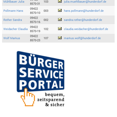
Mühlbauer Julia
103
julia.muehlbauer@hunderdorf.de
8570-31
09422
Pollmann Hans
003
hans.pollmann@hunderdorf.de
8570-10
09422
Rother Sandra
002
sandra.rother@hunderdorf.de
8570-16
09422
Weidacher Claudia
102
claudia.weidacher@hunderdorf.de
8570-19
09422
Wolf Markus
107
markus.wolf@hunderdorf.de
8570-23