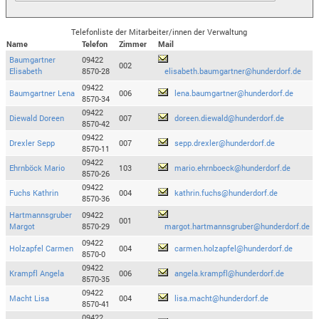
Telefonliste der Mitarbeiter/innen der Verwaltung
Name
Telefon
Zimmer
Mail
Baumgartner
09422
002
Elisabeth
8570-28
elisabeth.baumgartner@hunderdorf.de
09422
Baumgartner Lena
006
lena.baumgartner@hunderdorf.de
8570-34
09422
Diewald Doreen
007
doreen.diewald@hunderdorf.de
8570-42
09422
Drexler Sepp
007
sepp.drexler@hunderdorf.de
8570-11
09422
Ehrnböck Mario
103
mario.ehrnboeck@hunderdorf.de
8570-26
09422
Fuchs Kathrin
004
kathrin.fuchs@hunderdorf.de
8570-36
Hartmannsgruber
09422
001
Margot
8570-29
margot.hartmannsgruber@hunderdorf.de
09422
Holzapfel Carmen
004
carmen.holzapfel@hunderdorf.de
8570-0
09422
Krampfl Angela
006
angela.krampfl@hunderdorf.de
8570-35
09422
Macht Lisa
004
lisa.macht@hunderdorf.de
8570-41
09422