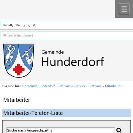
Zum Inhalt
,
zur Navigation
oder
zur Startseite
springen.
chließen
M
A
Schriftgröße
A
A
Sie sind hier:
Gemeinde Hunderdorf
>
Rathaus & Service
>
Rathaus
>
Mitarbeiter
Mitarbeiter
Mitarbeiter-Telefon-Liste