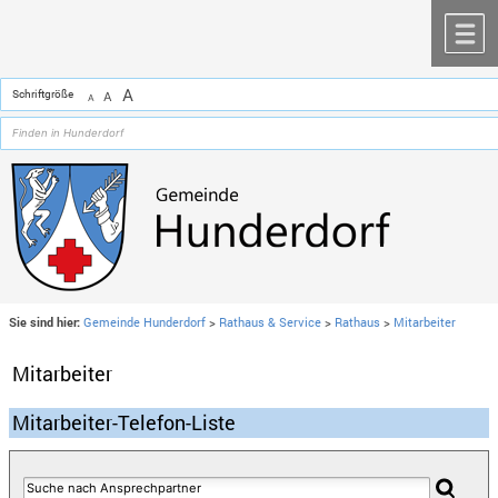
Zum Inhalt
,
zur Navigation
oder
zur Startseite
springen.
chließen
M
A
Schriftgröße
A
A
Sie sind hier:
Gemeinde Hunderdorf
>
Rathaus & Service
>
Rathaus
>
Mitarbeiter
Mitarbeiter
Mitarbeiter-Telefon-Liste