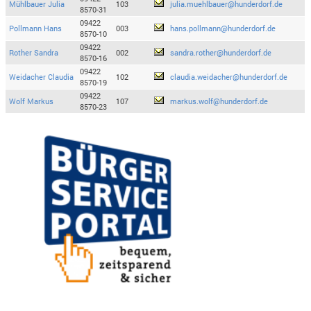
Mühlbauer Julia
103
julia.muehlbauer@hunderdorf.de
8570-31
09422
Pollmann Hans
003
hans.pollmann@hunderdorf.de
8570-10
09422
Rother Sandra
002
sandra.rother@hunderdorf.de
8570-16
09422
Weidacher Claudia
102
claudia.weidacher@hunderdorf.de
8570-19
09422
Wolf Markus
107
markus.wolf@hunderdorf.de
8570-23