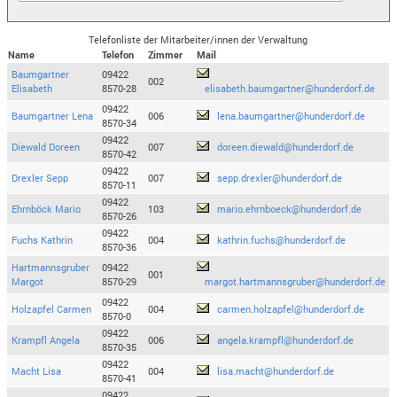
Telefonliste der Mitarbeiter/innen der Verwaltung
Name
Telefon
Zimmer
Mail
Baumgartner
09422
002
Elisabeth
8570-28
elisabeth.baumgartner@hunderdorf.de
09422
Baumgartner Lena
006
lena.baumgartner@hunderdorf.de
8570-34
09422
Diewald Doreen
007
doreen.diewald@hunderdorf.de
8570-42
09422
Drexler Sepp
007
sepp.drexler@hunderdorf.de
8570-11
09422
Ehrnböck Mario
103
mario.ehrnboeck@hunderdorf.de
8570-26
09422
Fuchs Kathrin
004
kathrin.fuchs@hunderdorf.de
8570-36
Hartmannsgruber
09422
001
Margot
8570-29
margot.hartmannsgruber@hunderdorf.de
09422
Holzapfel Carmen
004
carmen.holzapfel@hunderdorf.de
8570-0
09422
Krampfl Angela
006
angela.krampfl@hunderdorf.de
8570-35
09422
Macht Lisa
004
lisa.macht@hunderdorf.de
8570-41
09422