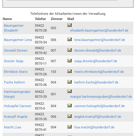
Telefonliste der Mitarbeiter/innen der Verwaltung
Name
Telefon
Zimmer
Mail
Baumgartner
09422
002
Elisabeth
8570-28
elisabeth.baumgartner@hunderdorf.de
09422
Baumgartner Lena
006
lena.baumgartner@hunderdorf.de
8570-34
09422
Diewald Doreen
007
doreen.diewald@hunderdorf.de
8570-42
09422
Drexler Sepp
007
sepp.drexler@hunderdorf.de
8570-11
09422
Ehrnböck Mario
103
mario.ehrnboeck@hunderdorf.de
8570-26
09422
Fuchs Kathrin
004
kathrin.fuchs@hunderdorf.de
8570-36
Hartmannsgruber
09422
001
Margot
8570-29
margot.hartmannsgruber@hunderdorf.de
09422
Holzapfel Carmen
004
carmen.holzapfel@hunderdorf.de
8570-0
09422
Krampfl Angela
006
angela.krampfl@hunderdorf.de
8570-35
09422
Macht Lisa
004
lisa.macht@hunderdorf.de
8570-41
09422