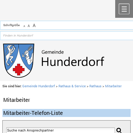
Zum Inhalt
,
zur Navigation
oder
zur Startseite
springen.
chließen
M
A
Schriftgröße
A
A
Sie sind hier:
Gemeinde Hunderdorf
>
Rathaus & Service
>
Rathaus
>
Mitarbeiter
Mitarbeiter
Mitarbeiter-Telefon-Liste