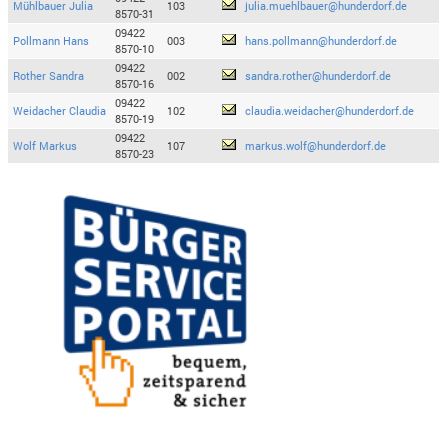
Mühlbauer Julia
103
julia.muehlbauer@hunderdorf.de
8570-31
09422
Pollmann Hans
003
hans.pollmann@hunderdorf.de
8570-10
09422
Rother Sandra
002
sandra.rother@hunderdorf.de
8570-16
09422
Weidacher Claudia
102
claudia.weidacher@hunderdorf.de
8570-19
09422
Wolf Markus
107
markus.wolf@hunderdorf.de
8570-23