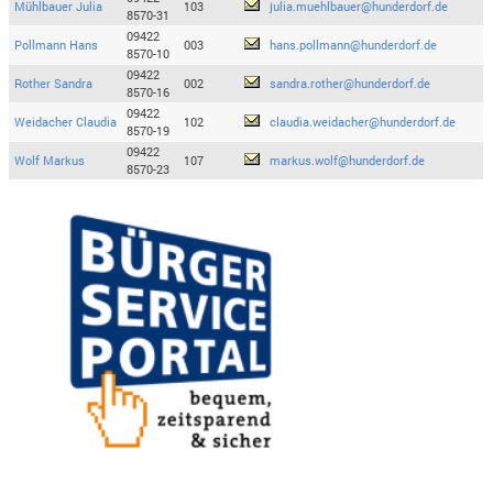
Mühlbauer Julia
103
julia.muehlbauer@hunderdorf.de
8570-31
09422
Pollmann Hans
003
hans.pollmann@hunderdorf.de
8570-10
09422
Rother Sandra
002
sandra.rother@hunderdorf.de
8570-16
09422
Weidacher Claudia
102
claudia.weidacher@hunderdorf.de
8570-19
09422
Wolf Markus
107
markus.wolf@hunderdorf.de
8570-23