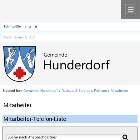
Zum Inhalt
,
zur Navigation
oder
zur Startseite
springen.
chließen
M
A
Schriftgröße
A
A
Sie sind hier:
Gemeinde Hunderdorf
>
Rathaus & Service
>
Rathaus
>
Mitarbeiter
Mitarbeiter
Mitarbeiter-Telefon-Liste