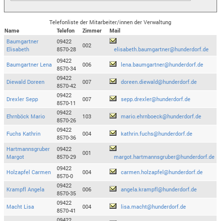
Telefonliste der Mitarbeiter/innen der Verwaltung
Name
Telefon
Zimmer
Mail
Baumgartner
09422
002
Elisabeth
8570-28
elisabeth.baumgartner@hunderdorf.de
09422
Baumgartner Lena
006
lena.baumgartner@hunderdorf.de
8570-34
09422
Diewald Doreen
007
doreen.diewald@hunderdorf.de
8570-42
09422
Drexler Sepp
007
sepp.drexler@hunderdorf.de
8570-11
09422
Ehrnböck Mario
103
mario.ehrnboeck@hunderdorf.de
8570-26
09422
Fuchs Kathrin
004
kathrin.fuchs@hunderdorf.de
8570-36
Hartmannsgruber
09422
001
Margot
8570-29
margot.hartmannsgruber@hunderdorf.de
09422
Holzapfel Carmen
004
carmen.holzapfel@hunderdorf.de
8570-0
09422
Krampfl Angela
006
angela.krampfl@hunderdorf.de
8570-35
09422
Macht Lisa
004
lisa.macht@hunderdorf.de
8570-41
09422