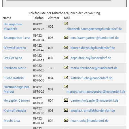
Telefonliste der Mitarbeiter/innen der Verwaltung
Name
Telefon
Zimmer
Mail
Baumgartner
09422
002
Elisabeth
8570-28
elisabeth.baumgartner@hunderdorf.de
09422
Baumgartner Lena
006
lena.baumgartner@hunderdorf.de
8570-34
09422
Diewald Doreen
007
doreen.diewald@hunderdorf.de
8570-42
09422
Drexler Sepp
007
sepp.drexler@hunderdorf.de
8570-11
09422
Ehrnböck Mario
103
mario.ehrnboeck@hunderdorf.de
8570-26
09422
Fuchs Kathrin
004
kathrin.fuchs@hunderdorf.de
8570-36
Hartmannsgruber
09422
001
Margot
8570-29
margot.hartmannsgruber@hunderdorf.de
09422
Holzapfel Carmen
004
carmen.holzapfel@hunderdorf.de
8570-0
09422
Krampfl Angela
006
angela.krampfl@hunderdorf.de
8570-35
09422
Macht Lisa
004
lisa.macht@hunderdorf.de
8570-41
09422