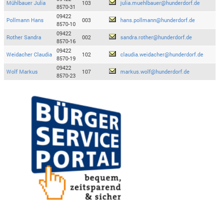
Mühlbauer Julia
103
julia.muehlbauer@hunderdorf.de
8570-31
09422
Pollmann Hans
003
hans.pollmann@hunderdorf.de
8570-10
09422
Rother Sandra
002
sandra.rother@hunderdorf.de
8570-16
09422
Weidacher Claudia
102
claudia.weidacher@hunderdorf.de
8570-19
09422
Wolf Markus
107
markus.wolf@hunderdorf.de
8570-23