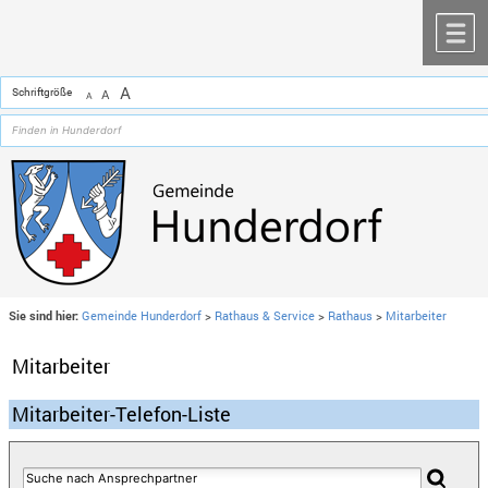
Zum Inhalt
,
zur Navigation
oder
zur Startseite
springen.
chließen
M
A
Schriftgröße
A
A
Sie sind hier:
Gemeinde Hunderdorf
>
Rathaus & Service
>
Rathaus
>
Mitarbeiter
Mitarbeiter
Mitarbeiter-Telefon-Liste