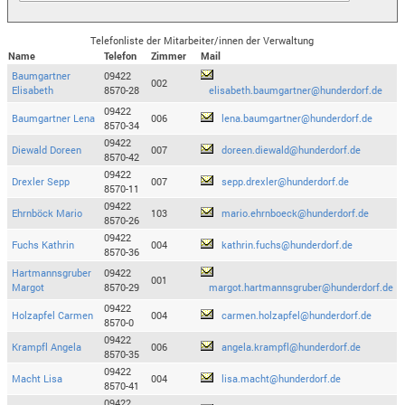
Telefonliste der Mitarbeiter/innen der Verwaltung
Name
Telefon
Zimmer
Mail
Baumgartner
09422
002
Elisabeth
8570-28
elisabeth.baumgartner@hunderdorf.de
09422
Baumgartner Lena
006
lena.baumgartner@hunderdorf.de
8570-34
09422
Diewald Doreen
007
doreen.diewald@hunderdorf.de
8570-42
09422
Drexler Sepp
007
sepp.drexler@hunderdorf.de
8570-11
09422
Ehrnböck Mario
103
mario.ehrnboeck@hunderdorf.de
8570-26
09422
Fuchs Kathrin
004
kathrin.fuchs@hunderdorf.de
8570-36
Hartmannsgruber
09422
001
Margot
8570-29
margot.hartmannsgruber@hunderdorf.de
09422
Holzapfel Carmen
004
carmen.holzapfel@hunderdorf.de
8570-0
09422
Krampfl Angela
006
angela.krampfl@hunderdorf.de
8570-35
09422
Macht Lisa
004
lisa.macht@hunderdorf.de
8570-41
09422