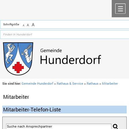
Zum Inhalt
,
zur Navigation
oder
zur Startseite
springen.
chließen
M
A
Schriftgröße
A
A
Sie sind hier:
Gemeinde Hunderdorf
>
Rathaus & Service
>
Rathaus
>
Mitarbeiter
Mitarbeiter
Mitarbeiter-Telefon-Liste