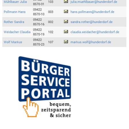
Mühlbauer Julia
103
julia.muehlbauer@hunderdorf.de
8570-31
09422
Pollmann Hans
003
hans.pollmann@hunderdorf.de
8570-10
09422
Rother Sandra
002
sandra.rother@hunderdorf.de
8570-16
09422
Weidacher Claudia
102
claudia.weidacher@hunderdorf.de
8570-19
09422
Wolf Markus
107
markus.wolf@hunderdorf.de
8570-23