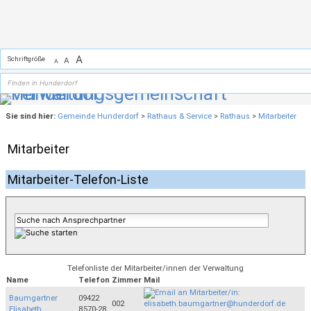
Zum Inhalt
,
zur Navigation
oder
zur Startseite
springen.
A
Schriftgröße
A
A
Sie sind hier:
Gemeinde Hunderdorf
>
Rathaus & Service
>
Rathaus
>
Mitarbeiter
Mitarbeiter
Mitarbeiter-Telefon-Liste
Telefonliste der Mitarbeiter/innen der Verwaltung
Name
Telefon
Zimmer
Mail
Baumgartner
09422
002
Elisabeth
8570-28