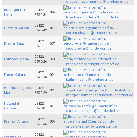
elisabeth.baumgartner@hunderdorf.de
Baumgartner
09422
006
Lena
8570-34
lena.baumgartner@hunderdorf.de
09422
Diewald Doreen
007
8570-42
doreen.diewald@hunderdorf.de
09422
Drexler Sepp
007
8570-11
sepp.drexler@hunderdorf.de
09422
Ehrnböck Mario
103
8570-26
mario.ehrnboeck@hunderdorf.de
09422
Fuchs Kathrin
004
8570-36
kathrin.fuchs@hunderdorf.de
Hartmannsgruber
09422
001
Margot
8570-29
margot.hartmannsgruber@hunderdorf.de
Holzapfel
09422
004
Carmen
8570-0
carmen.holzapfel@hunderdorf.de
09422
Krampfl Angela
006
8570-35
angela.krampfl@hunderdorf.de
09422