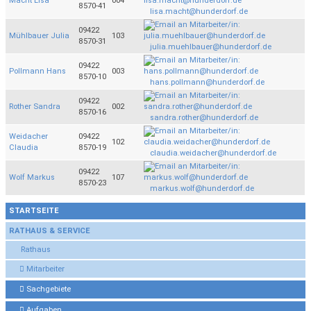
Macht Lisa
004
8570-41
lisa.macht@hunderdorf.de
09422
Mühlbauer Julia
103
8570-31
julia.muehlbauer@hunderdorf.de
09422
Pollmann Hans
003
8570-10
hans.pollmann@hunderdorf.de
09422
Rother Sandra
002
8570-16
sandra.rother@hunderdorf.de
Weidacher
09422
102
Claudia
8570-19
claudia.weidacher@hunderdorf.de
09422
Wolf Markus
107
8570-23
markus.wolf@hunderdorf.de
STARTSEITE
RATHAUS & SERVICE
Rathaus
Mitarbeiter
Sachgebiete
Aufgaben