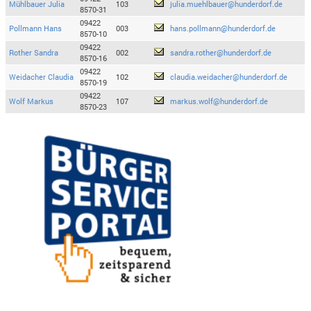
Mühlbauer Julia
103
julia.muehlbauer@hunderdorf.de
8570-31
09422
Pollmann Hans
003
hans.pollmann@hunderdorf.de
8570-10
09422
Rother Sandra
002
sandra.rother@hunderdorf.de
8570-16
09422
Weidacher Claudia
102
claudia.weidacher@hunderdorf.de
8570-19
09422
Wolf Markus
107
markus.wolf@hunderdorf.de
8570-23