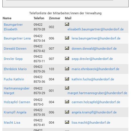
Telefonliste der Mitarbeiter/innen der Verwaltung
Name
Telefon
Zimmer
Mail
Baumgartner
09422
002
Elisabeth
8570-28
elisabeth.baumgartner@hunderdorf.de
09422
Baumgartner Lena
006
lena.baumgartner@hunderdorf.de
8570-34
09422
Diewald Doreen
007
doreen.diewald@hunderdorf.de
8570-42
09422
Drexler Sepp
007
sepp.drexler@hunderdorf.de
8570-11
09422
Ehrnböck Mario
103
mario.ehrnboeck@hunderdorf.de
8570-26
09422
Fuchs Kathrin
004
kathrin.fuchs@hunderdorf.de
8570-36
Hartmannsgruber
09422
001
Margot
8570-29
margot.hartmannsgruber@hunderdorf.de
09422
Holzapfel Carmen
004
carmen.holzapfel@hunderdorf.de
8570-0
09422
Krampfl Angela
006
angela.krampfl@hunderdorf.de
8570-35
09422
Macht Lisa
004
lisa.macht@hunderdorf.de
8570-41
09422