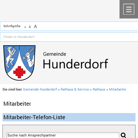
Zum Inhalt
,
zur Navigation
oder
zur Startseite
springen.
chließen
M
A
Schriftgröße
A
A
Sie sind hier:
Gemeinde Hunderdorf
>
Rathaus & Service
>
Rathaus
>
Mitarbeiter
Mitarbeiter
Mitarbeiter-Telefon-Liste