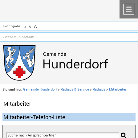
Zum Inhalt
,
zur Navigation
oder
zur Startseite
springen.
chließen
M
A
Schriftgröße
A
A
Sie sind hier:
Gemeinde Hunderdorf
>
Rathaus & Service
>
Rathaus
>
Mitarbeiter
Mitarbeiter
Mitarbeiter-Telefon-Liste