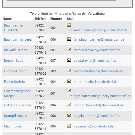
Telefonliste der Mitarbeiter/innen der Verwaltung
Name
Telefon
Zimmer
Mail
Baumgartner
09422
002
Elisabeth
8570-28
elisabeth.baumgartner@hunderdorf.de
09422
Baumgartner Lena
006
lena.baumgartner@hunderdorf.de
8570-34
09422
Diewald Doreen
007
doreen.diewald@hunderdorf.de
8570-42
09422
Drexler Sepp
007
sepp.drexler@hunderdorf.de
8570-11
09422
Ehrnböck Mario
103
mario.ehrnboeck@hunderdorf.de
8570-26
09422
Fuchs Kathrin
004
kathrin.fuchs@hunderdorf.de
8570-36
Hartmannsgruber
09422
001
Margot
8570-29
margot.hartmannsgruber@hunderdorf.de
09422
Holzapfel Carmen
004
carmen.holzapfel@hunderdorf.de
8570-0
09422
Krampfl Angela
006
angela.krampfl@hunderdorf.de
8570-35
09422
Macht Lisa
004
lisa.macht@hunderdorf.de
8570-41
09422