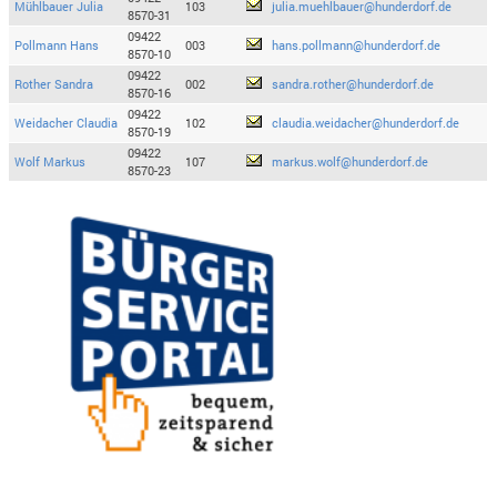
Mühlbauer Julia
103
julia.muehlbauer@hunderdorf.de
8570-31
09422
Pollmann Hans
003
hans.pollmann@hunderdorf.de
8570-10
09422
Rother Sandra
002
sandra.rother@hunderdorf.de
8570-16
09422
Weidacher Claudia
102
claudia.weidacher@hunderdorf.de
8570-19
09422
Wolf Markus
107
markus.wolf@hunderdorf.de
8570-23