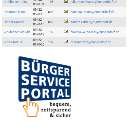
Mühlbauer Julia
103
julia.muehlbauer@hunderdorf.de
8570-31
09422
Pollmann Hans
003
hans.pollmann@hunderdorf.de
8570-10
09422
Rother Sandra
002
sandra.rother@hunderdorf.de
8570-16
09422
Weidacher Claudia
102
claudia.weidacher@hunderdorf.de
8570-19
09422
Wolf Markus
107
markus.wolf@hunderdorf.de
8570-23