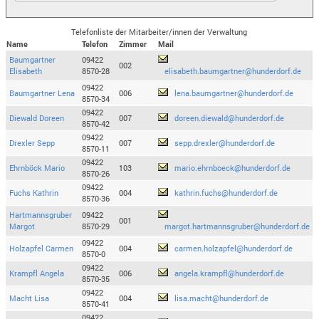
Telefonliste der Mitarbeiter/innen der Verwaltung
Name
Telefon
Zimmer
Mail
Baumgartner
09422
002
Elisabeth
8570-28
elisabeth.baumgartner@hunderdorf.de
09422
Baumgartner Lena
006
lena.baumgartner@hunderdorf.de
8570-34
09422
Diewald Doreen
007
doreen.diewald@hunderdorf.de
8570-42
09422
Drexler Sepp
007
sepp.drexler@hunderdorf.de
8570-11
09422
Ehrnböck Mario
103
mario.ehrnboeck@hunderdorf.de
8570-26
09422
Fuchs Kathrin
004
kathrin.fuchs@hunderdorf.de
8570-36
Hartmannsgruber
09422
001
Margot
8570-29
margot.hartmannsgruber@hunderdorf.de
09422
Holzapfel Carmen
004
carmen.holzapfel@hunderdorf.de
8570-0
09422
Krampfl Angela
006
angela.krampfl@hunderdorf.de
8570-35
09422
Macht Lisa
004
lisa.macht@hunderdorf.de
8570-41
09422