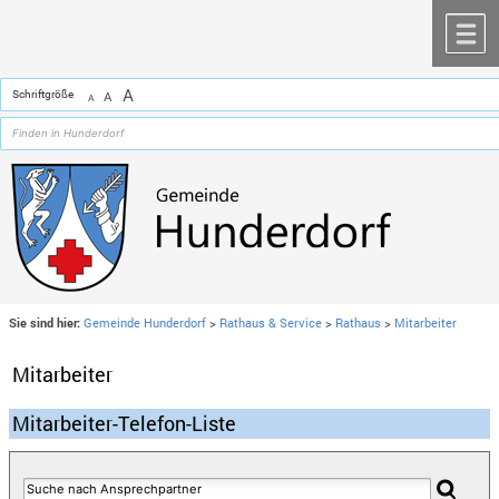
Zum Inhalt
,
zur Navigation
oder
zur Startseite
springen.
chließen
M
A
Schriftgröße
A
A
Sie sind hier:
Gemeinde Hunderdorf
>
Rathaus & Service
>
Rathaus
>
Mitarbeiter
Mitarbeiter
Mitarbeiter-Telefon-Liste