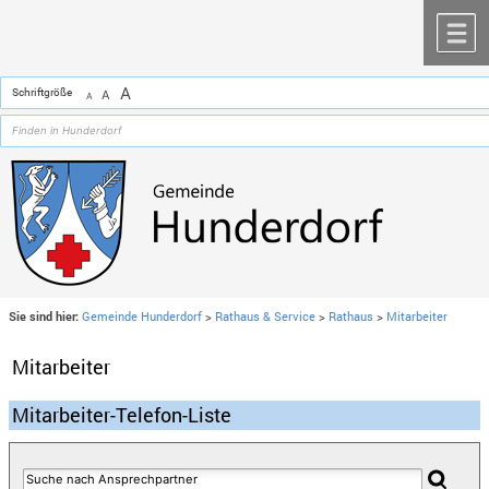
Zum Inhalt
,
zur Navigation
oder
zur Startseite
springen.
chließen
M
A
Schriftgröße
A
A
Sie sind hier:
Gemeinde Hunderdorf
>
Rathaus & Service
>
Rathaus
>
Mitarbeiter
Mitarbeiter
Mitarbeiter-Telefon-Liste