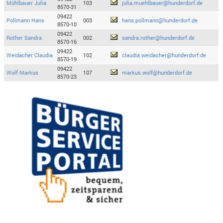
Mühlbauer Julia
103
julia.muehlbauer@hunderdorf.de
8570-31
09422
Pollmann Hans
003
hans.pollmann@hunderdorf.de
8570-10
09422
Rother Sandra
002
sandra.rother@hunderdorf.de
8570-16
09422
Weidacher Claudia
102
claudia.weidacher@hunderdorf.de
8570-19
09422
Wolf Markus
107
markus.wolf@hunderdorf.de
8570-23