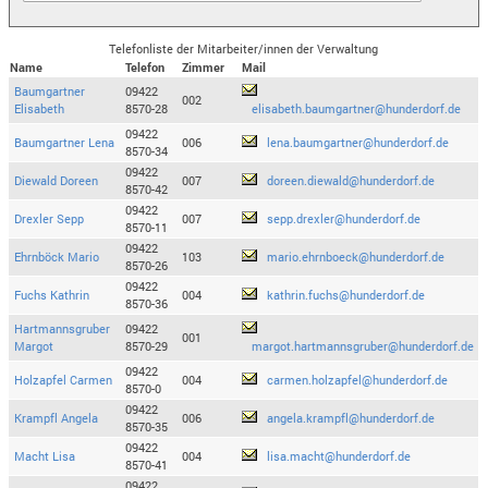
Telefonliste der Mitarbeiter/innen der Verwaltung
Name
Telefon
Zimmer
Mail
Baumgartner
09422
002
Elisabeth
8570-28
elisabeth.baumgartner@hunderdorf.de
09422
Baumgartner Lena
006
lena.baumgartner@hunderdorf.de
8570-34
09422
Diewald Doreen
007
doreen.diewald@hunderdorf.de
8570-42
09422
Drexler Sepp
007
sepp.drexler@hunderdorf.de
8570-11
09422
Ehrnböck Mario
103
mario.ehrnboeck@hunderdorf.de
8570-26
09422
Fuchs Kathrin
004
kathrin.fuchs@hunderdorf.de
8570-36
Hartmannsgruber
09422
001
Margot
8570-29
margot.hartmannsgruber@hunderdorf.de
09422
Holzapfel Carmen
004
carmen.holzapfel@hunderdorf.de
8570-0
09422
Krampfl Angela
006
angela.krampfl@hunderdorf.de
8570-35
09422
Macht Lisa
004
lisa.macht@hunderdorf.de
8570-41
09422