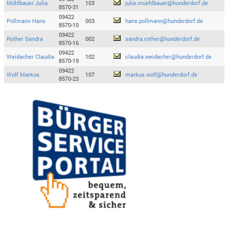
Mühlbauer Julia
103
julia.muehlbauer@hunderdorf.de
8570-31
09422
Pollmann Hans
003
hans.pollmann@hunderdorf.de
8570-10
09422
Rother Sandra
002
sandra.rother@hunderdorf.de
8570-16
09422
Weidacher Claudia
102
claudia.weidacher@hunderdorf.de
8570-19
09422
Wolf Markus
107
markus.wolf@hunderdorf.de
8570-23