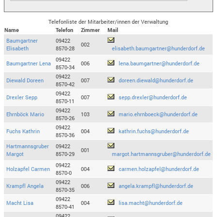
Telefonliste der Mitarbeiter/innen der Verwaltung
Name
Telefon
Zimmer
Mail
Baumgartner
09422
002
Elisabeth
8570-28
elisabeth.baumgartner@hunderdorf.de
09422
Baumgartner Lena
006
lena.baumgartner@hunderdorf.de
8570-34
09422
Diewald Doreen
007
doreen.diewald@hunderdorf.de
8570-42
09422
Drexler Sepp
007
sepp.drexler@hunderdorf.de
8570-11
09422
Ehrnböck Mario
103
mario.ehrnboeck@hunderdorf.de
8570-26
09422
Fuchs Kathrin
004
kathrin.fuchs@hunderdorf.de
8570-36
Hartmannsgruber
09422
001
Margot
8570-29
margot.hartmannsgruber@hunderdorf.de
09422
Holzapfel Carmen
004
carmen.holzapfel@hunderdorf.de
8570-0
09422
Krampfl Angela
006
angela.krampfl@hunderdorf.de
8570-35
09422
Macht Lisa
004
lisa.macht@hunderdorf.de
8570-41
09422