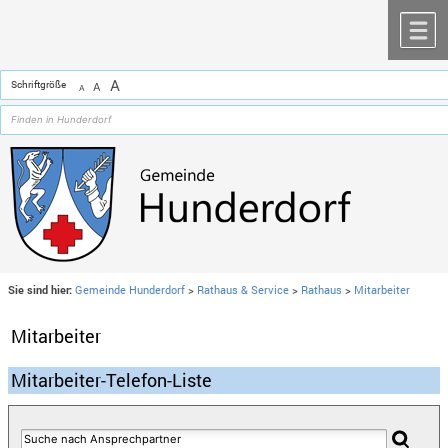
Zum Inhalt
,
zur Navigation
oder
zur Startseite
springen.
chließen
M
A
Schriftgröße
A
A
Sie sind hier:
Gemeinde Hunderdorf
>
Rathaus & Service
>
Rathaus
>
Mitarbeiter
Mitarbeiter
Mitarbeiter-Telefon-Liste