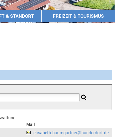
FT & STANDORT
FREIZEIT & TOURISMUS
erwaltung
Mail
elisabeth.baumgartner@hunderdorf.de