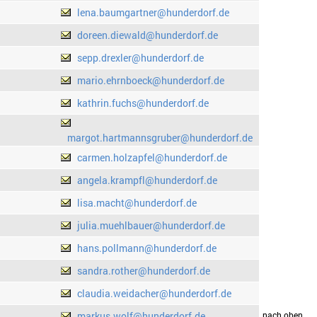
lena.baumgartner@hunderdorf.de
doreen.diewald@hunderdorf.de
sepp.drexler@hunderdorf.de
mario.ehrnboeck@hunderdorf.de
kathrin.fuchs@hunderdorf.de
margot.hartmannsgruber@hunderdorf.de
carmen.holzapfel@hunderdorf.de
angela.krampfl@hunderdorf.de
lisa.macht@hunderdorf.de
julia.muehlbauer@hunderdorf.de
hans.pollmann@hunderdorf.de
sandra.rother@hunderdorf.de
claudia.weidacher@hunderdorf.de
markus.wolf@hunderdorf.de
drucken
nach oben