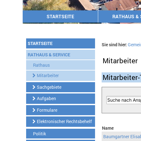
STARTSEITE
RATHAUS & 
STARTSEITE
Sie sind hier:
Gemei
RATHAUS & SERVICE
Mitarbeiter
Rathaus
Mitarbeiter
Mitarbeiter-
Sachgebiete
Aufgaben
Formulare
Elektronischer Rechtsbehelf
Name
Politik
Baumgartner Elisa