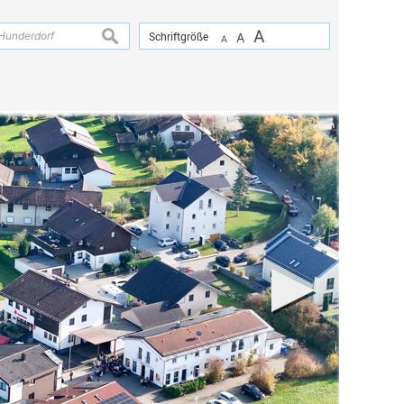
A
suchen
Schriftgröße
A
A