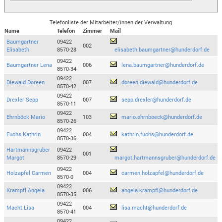
Telefonliste der Mitarbeiter/innen der Verwaltung
Name
Telefon
Zimmer
Mail
Baumgartner
09422
002
Elisabeth
8570-28
elisabeth.baumgartner@hunderdorf.de
09422
Baumgartner Lena
006
lena.baumgartner@hunderdorf.de
8570-34
09422
Diewald Doreen
007
doreen.diewald@hunderdorf.de
8570-42
09422
Drexler Sepp
007
sepp.drexler@hunderdorf.de
8570-11
09422
Ehrnböck Mario
103
mario.ehrnboeck@hunderdorf.de
8570-26
09422
Fuchs Kathrin
004
kathrin.fuchs@hunderdorf.de
8570-36
Hartmannsgruber
09422
001
Margot
8570-29
margot.hartmannsgruber@hunderdorf.de
09422
Holzapfel Carmen
004
carmen.holzapfel@hunderdorf.de
8570-0
09422
Krampfl Angela
006
angela.krampfl@hunderdorf.de
8570-35
09422
Macht Lisa
004
lisa.macht@hunderdorf.de
8570-41
09422