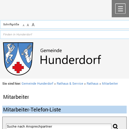
Zum Inhalt
,
zur Navigation
oder
zur Startseite
springen.
chließen
M
A
Schriftgröße
A
A
Sie sind hier:
Gemeinde Hunderdorf
>
Rathaus & Service
>
Rathaus
>
Mitarbeiter
Mitarbeiter
Mitarbeiter-Telefon-Liste