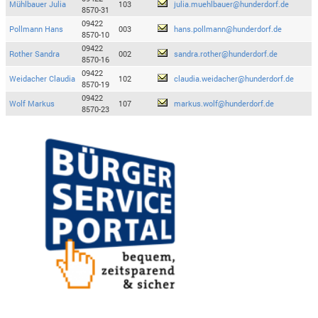
Mühlbauer Julia
103
julia.muehlbauer@hunderdorf.de
8570-31
09422
Pollmann Hans
003
hans.pollmann@hunderdorf.de
8570-10
09422
Rother Sandra
002
sandra.rother@hunderdorf.de
8570-16
09422
Weidacher Claudia
102
claudia.weidacher@hunderdorf.de
8570-19
09422
Wolf Markus
107
markus.wolf@hunderdorf.de
8570-23