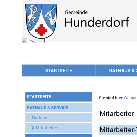
Zum Inhalt
,
zur Navigation
oder
zur Startseite
springen.
chließen
STARTSEITE
RATHAUS & 
STARTSEITE
Sie sind hier:
Gemei
RATHAUS & SERVICE
Mitarbeiter
Rathaus
Mitarbeiter
Mitarbeiter-