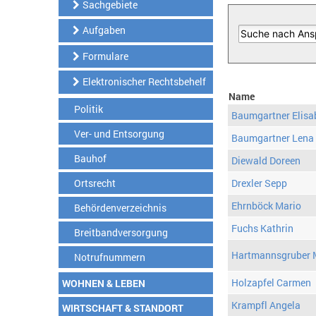
Sachgebiete
Aufgaben
Formulare
Elektronischer Rechtsbehelf
Name
Politik
Baumgartner Elisa
Ver- und Entsorgung
Baumgartner Lena
Bauhof
Diewald Doreen
Ortsrecht
Drexler Sepp
Ehrnböck Mario
Behördenverzeichnis
Fuchs Kathrin
Breitbandversorgung
Hartmannsgruber 
Notrufnummern
Holzapfel Carmen
WOHNEN & LEBEN
Krampfl Angela
WIRTSCHAFT & STANDORT