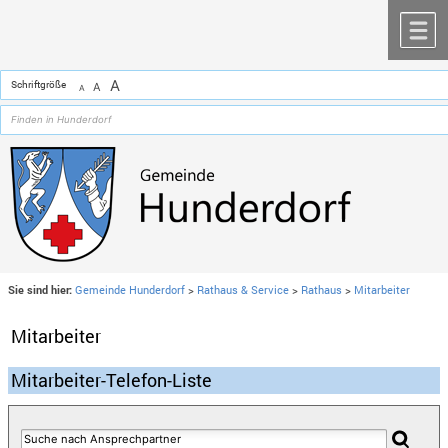
Zum Inhalt
,
zur Navigation
oder
zur Startseite
springen.
chließen
M
A
Schriftgröße
A
A
Sie sind hier:
Gemeinde Hunderdorf
>
Rathaus & Service
>
Rathaus
>
Mitarbeiter
Mitarbeiter
Mitarbeiter-Telefon-Liste