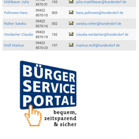
Mühlbauer Julia
103
julia.muehlbauer@hunderdorf.de
8570-31
09422
Pollmann Hans
003
hans.pollmann@hunderdorf.de
8570-10
09422
Rother Sandra
002
sandra.rother@hunderdorf.de
8570-16
09422
Weidacher Claudia
102
claudia.weidacher@hunderdorf.de
8570-19
09422
Wolf Markus
107
markus.wolf@hunderdorf.de
8570-23