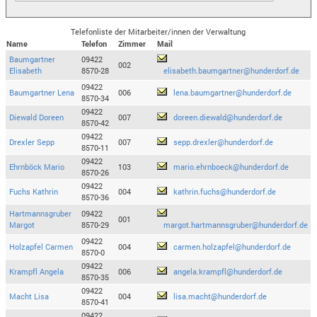
Telefonliste der Mitarbeiter/innen der Verwaltung
Name
Telefon
Zimmer
Mail
Baumgartner
09422
002
Elisabeth
8570-28
elisabeth.baumgartner@hunderdorf.de
09422
Baumgartner Lena
006
lena.baumgartner@hunderdorf.de
8570-34
09422
Diewald Doreen
007
doreen.diewald@hunderdorf.de
8570-42
09422
Drexler Sepp
007
sepp.drexler@hunderdorf.de
8570-11
09422
Ehrnböck Mario
103
mario.ehrnboeck@hunderdorf.de
8570-26
09422
Fuchs Kathrin
004
kathrin.fuchs@hunderdorf.de
8570-36
Hartmannsgruber
09422
001
Margot
8570-29
margot.hartmannsgruber@hunderdorf.de
09422
Holzapfel Carmen
004
carmen.holzapfel@hunderdorf.de
8570-0
09422
Krampfl Angela
006
angela.krampfl@hunderdorf.de
8570-35
09422
Macht Lisa
004
lisa.macht@hunderdorf.de
8570-41
09422