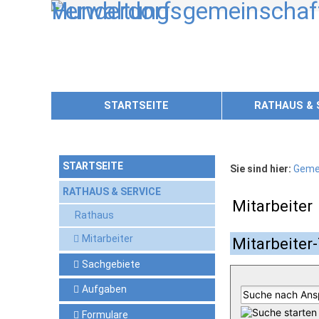
Zum Inhalt
,
zur Navigation
oder
zur Startseite
springen.
STARTSEITE
RATHAUS & 
STARTSEITE
Sie sind hier:
Geme
RATHAUS & SERVICE
Mitarbeiter
Rathaus
Mitarbeiter
Mitarbeiter-
Sachgebiete
Aufgaben
Formulare