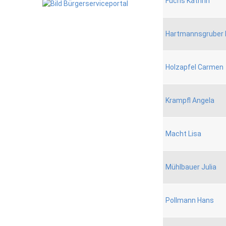
Fuchs Kathrin
Hartmannsgruber 
Holzapfel Carmen
Krampfl Angela
Macht Lisa
Mühlbauer Julia
Pollmann Hans