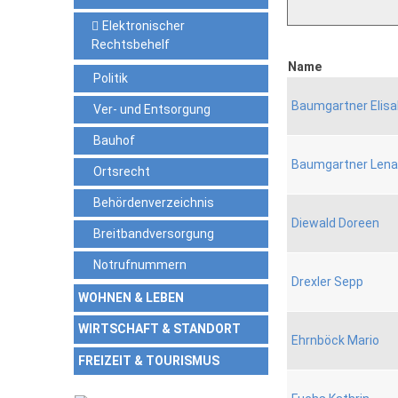
Elektronischer
Rechtsbehelf
Name
Politik
Baumgartner Elis
Ver- und Entsorgung
Bauhof
Baumgartner Lena
Ortsrecht
Behördenverzeichnis
Diewald Doreen
Breitbandversorgung
Notrufnummern
Drexler Sepp
WOHNEN & LEBEN
WIRTSCHAFT & STANDORT
Ehrnböck Mario
FREIZEIT & TOURISMUS