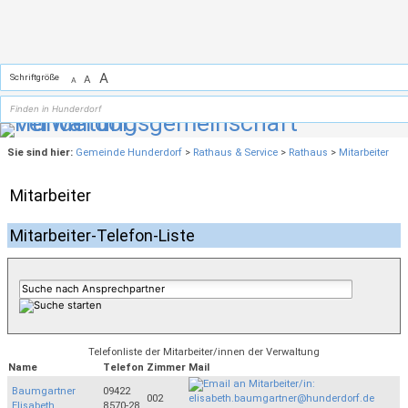
Zum Inhalt
,
zur Navigation
oder
zur Startseite
springen.
A
Schriftgröße
A
A
Sie sind hier:
Gemeinde Hunderdorf
>
Rathaus & Service
>
Rathaus
>
Mitarbeiter
Mitarbeiter
Mitarbeiter-Telefon-Liste
Telefonliste der Mitarbeiter/innen der Verwaltung
Name
Telefon
Zimmer
Mail
Baumgartner
09422
002
Elisabeth
8570-28