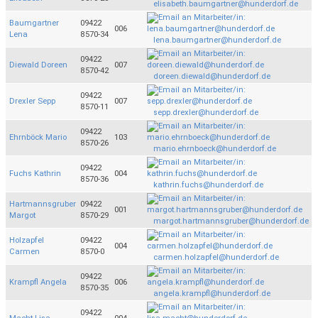
elisabeth.baumgartner@hunderdorf.de
Baumgartner
09422
006
Lena
8570-34
lena.baumgartner@hunderdorf.de
09422
Diewald Doreen
007
8570-42
doreen.diewald@hunderdorf.de
09422
Drexler Sepp
007
8570-11
sepp.drexler@hunderdorf.de
09422
Ehrnböck Mario
103
8570-26
mario.ehrnboeck@hunderdorf.de
09422
Fuchs Kathrin
004
8570-36
kathrin.fuchs@hunderdorf.de
Hartmannsgruber
09422
001
Margot
8570-29
margot.hartmannsgruber@hunderdorf.de
Holzapfel
09422
004
Carmen
8570-0
carmen.holzapfel@hunderdorf.de
09422
Krampfl Angela
006
8570-35
angela.krampfl@hunderdorf.de
09422