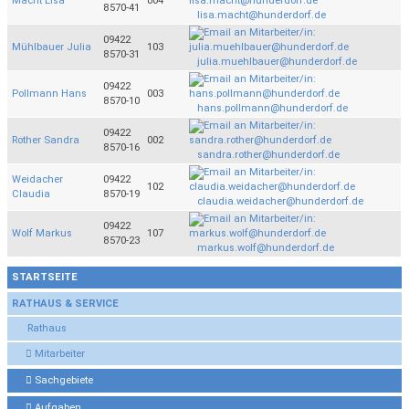
Macht Lisa
004
8570-41
lisa.macht@hunderdorf.de
09422
Mühlbauer Julia
103
8570-31
julia.muehlbauer@hunderdorf.de
09422
Pollmann Hans
003
8570-10
hans.pollmann@hunderdorf.de
09422
Rother Sandra
002
8570-16
sandra.rother@hunderdorf.de
Weidacher
09422
102
Claudia
8570-19
claudia.weidacher@hunderdorf.de
09422
Wolf Markus
107
8570-23
markus.wolf@hunderdorf.de
STARTSEITE
RATHAUS & SERVICE
Rathaus
Mitarbeiter
Sachgebiete
Aufgaben