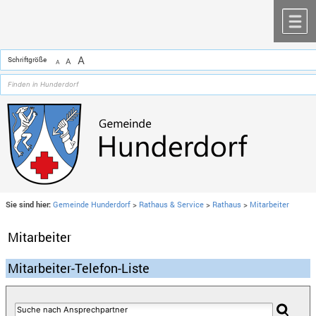
Zum Inhalt
,
zur Navigation
oder
zur Startseite
springen.
chließen
M
A
Schriftgröße
A
A
Sie sind hier:
Gemeinde Hunderdorf
>
Rathaus & Service
>
Rathaus
>
Mitarbeiter
Mitarbeiter
Mitarbeiter-Telefon-Liste