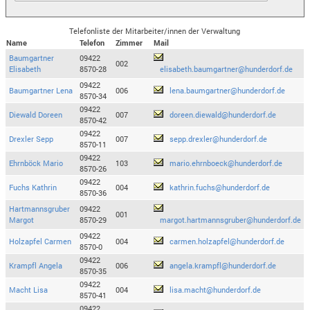
Telefonliste der Mitarbeiter/innen der Verwaltung
Name
Telefon
Zimmer
Mail
Baumgartner
09422
002
Elisabeth
8570-28
elisabeth.baumgartner@hunderdorf.de
09422
Baumgartner Lena
006
lena.baumgartner@hunderdorf.de
8570-34
09422
Diewald Doreen
007
doreen.diewald@hunderdorf.de
8570-42
09422
Drexler Sepp
007
sepp.drexler@hunderdorf.de
8570-11
09422
Ehrnböck Mario
103
mario.ehrnboeck@hunderdorf.de
8570-26
09422
Fuchs Kathrin
004
kathrin.fuchs@hunderdorf.de
8570-36
Hartmannsgruber
09422
001
Margot
8570-29
margot.hartmannsgruber@hunderdorf.de
09422
Holzapfel Carmen
004
carmen.holzapfel@hunderdorf.de
8570-0
09422
Krampfl Angela
006
angela.krampfl@hunderdorf.de
8570-35
09422
Macht Lisa
004
lisa.macht@hunderdorf.de
8570-41
09422