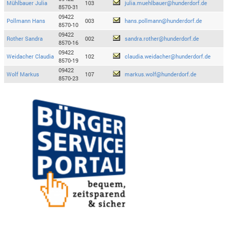
Mühlbauer Julia
103
julia.muehlbauer@hunderdorf.de
8570-31
09422
Pollmann Hans
003
hans.pollmann@hunderdorf.de
8570-10
09422
Rother Sandra
002
sandra.rother@hunderdorf.de
8570-16
09422
Weidacher Claudia
102
claudia.weidacher@hunderdorf.de
8570-19
09422
Wolf Markus
107
markus.wolf@hunderdorf.de
8570-23