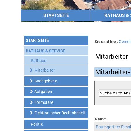
STARTSEITE
RATHAUS & 
STARTSEITE
Sie sind hier:
Gemei
RATHAUS & SERVICE
Mitarbeiter
Rathaus
Mitarbeiter
Mitarbeiter-
Sachgebiete
Aufgaben
Formulare
Elektronischer Rechtsbehelf
Name
Politik
Baumgartner Elisa