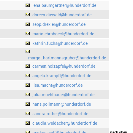
lena.baumgartner@hunderdorf.de
doreen.diewald@hunderdorf.de
sepp.drexler@hunderdorf.de
mario.ehrnboeck@hunderdorf.de
kathrin.fuchs@hunderdorf.de
margot.hartmannsgruber@hunderdorf.de
carmen.holzapfel@hunderdorf.de
angela.krampfl@hunderdorf.de
lisa.macht@hunderdorf.de
julia.muehlbauer@hunderdorf.de
hans.pollmann@hunderdorf.de
sandra.rother@hunderdorf.de
claudia.weidacher@hunderdorf.de
markus.wolf@hunderdorf.de
drucken
nach oben