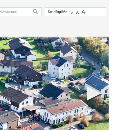
A
suchen
Schriftgröße
A
A