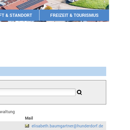
FT & STANDORT
FREIZEIT & TOURISMUS
erwaltung
Mail
elisabeth.baumgartner@hunderdorf.de