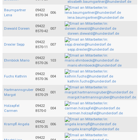
elisabeth.baumgartner@hunderdorf.de
Baumgartner
09422
006
Lena
8570-34
lena.baumgartner@hunderdorf.de
09422
Diewald Doreen
007
8570-42
doreen.diewald@hunderdorf.de
09422
Drexler Sepp
007
8570-11
sepp.drexler@hunderdorf.de
09422
Ehrnböck Mario
103
8570-26
mario.ehrnboeck@hunderdorf.de
09422
Fuchs Kathrin
004
8570-36
kathrin.fuchs@hunderdorf.de
Hartmannsgruber
09422
001
Margot
8570-29
margot.hartmannsgruber@hunderdorf.de
Holzapfel
09422
004
Carmen
8570-0
carmen.holzapfel@hunderdorf.de
09422
Krampfl Angela
006
8570-35
angela.krampfl@hunderdorf.de
09422