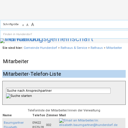
Zum Inhalt
,
zur Navigation
oder
zur Startseite
springen.
A
Schriftgröße
A
A
Sie sind hier:
Gemeinde Hunderdorf
>
Rathaus & Service
>
Rathaus
>
Mitarbeiter
Mitarbeiter
Mitarbeiter-Telefon-Liste
Telefonliste der Mitarbeiter/innen der Verwaltung
Name
Telefon
Zimmer
Mail
Baumgartner
09422
002
Elisabeth
8570-28