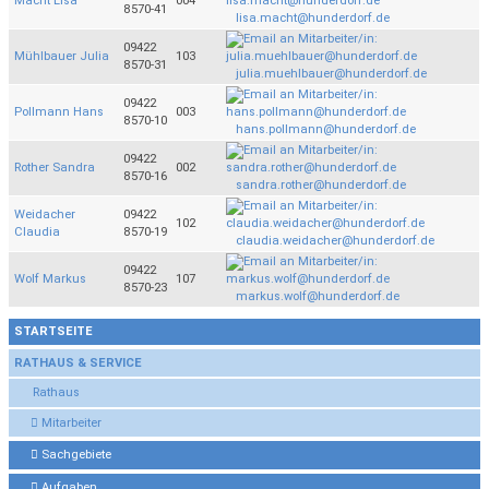
Macht Lisa
004
8570-41
lisa.macht@hunderdorf.de
09422
Mühlbauer Julia
103
8570-31
julia.muehlbauer@hunderdorf.de
09422
Pollmann Hans
003
8570-10
hans.pollmann@hunderdorf.de
09422
Rother Sandra
002
8570-16
sandra.rother@hunderdorf.de
Weidacher
09422
102
Claudia
8570-19
claudia.weidacher@hunderdorf.de
09422
Wolf Markus
107
8570-23
markus.wolf@hunderdorf.de
STARTSEITE
RATHAUS & SERVICE
Rathaus
Mitarbeiter
Sachgebiete
Aufgaben