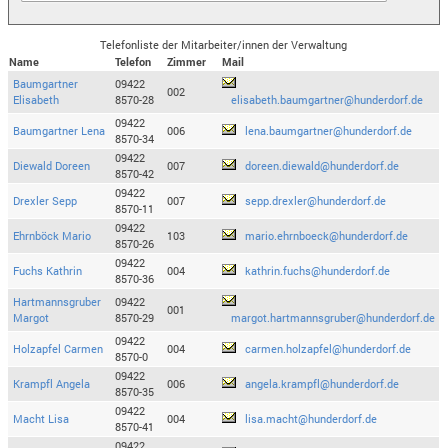
Telefonliste der Mitarbeiter/innen der Verwaltung
Name
Telefon
Zimmer
Mail
Baumgartner
09422
002
Elisabeth
8570-28
elisabeth.baumgartner@hunderdorf.de
09422
Baumgartner Lena
006
lena.baumgartner@hunderdorf.de
8570-34
09422
Diewald Doreen
007
doreen.diewald@hunderdorf.de
8570-42
09422
Drexler Sepp
007
sepp.drexler@hunderdorf.de
8570-11
09422
Ehrnböck Mario
103
mario.ehrnboeck@hunderdorf.de
8570-26
09422
Fuchs Kathrin
004
kathrin.fuchs@hunderdorf.de
8570-36
Hartmannsgruber
09422
001
Margot
8570-29
margot.hartmannsgruber@hunderdorf.de
09422
Holzapfel Carmen
004
carmen.holzapfel@hunderdorf.de
8570-0
09422
Krampfl Angela
006
angela.krampfl@hunderdorf.de
8570-35
09422
Macht Lisa
004
lisa.macht@hunderdorf.de
8570-41
09422