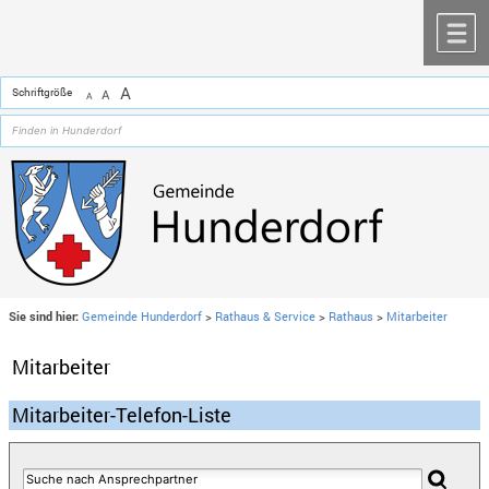
Zum Inhalt
,
zur Navigation
oder
zur Startseite
springen.
chließen
M
A
Schriftgröße
A
A
Sie sind hier:
Gemeinde Hunderdorf
>
Rathaus & Service
>
Rathaus
>
Mitarbeiter
Mitarbeiter
Mitarbeiter-Telefon-Liste