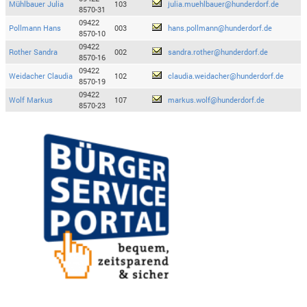
Mühlbauer Julia
103
julia.muehlbauer@hunderdorf.de
8570-31
09422
Pollmann Hans
003
hans.pollmann@hunderdorf.de
8570-10
09422
Rother Sandra
002
sandra.rother@hunderdorf.de
8570-16
09422
Weidacher Claudia
102
claudia.weidacher@hunderdorf.de
8570-19
09422
Wolf Markus
107
markus.wolf@hunderdorf.de
8570-23