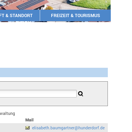
FT & STANDORT
FREIZEIT & TOURISMUS
erwaltung
Mail
elisabeth.baumgartner@hunderdorf.de