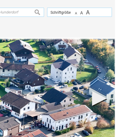
A
suchen
Schriftgröße
A
A