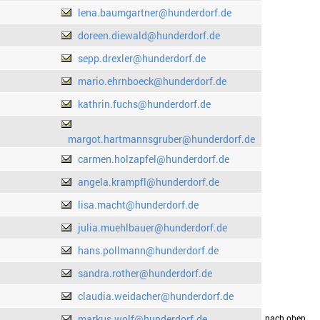
lena.baumgartner@hunderdorf.de
doreen.diewald@hunderdorf.de
sepp.drexler@hunderdorf.de
mario.ehrnboeck@hunderdorf.de
kathrin.fuchs@hunderdorf.de
margot.hartmannsgruber@hunderdorf.de
carmen.holzapfel@hunderdorf.de
angela.krampfl@hunderdorf.de
lisa.macht@hunderdorf.de
julia.muehlbauer@hunderdorf.de
hans.pollmann@hunderdorf.de
sandra.rother@hunderdorf.de
claudia.weidacher@hunderdorf.de
markus.wolf@hunderdorf.de
drucken
nach oben