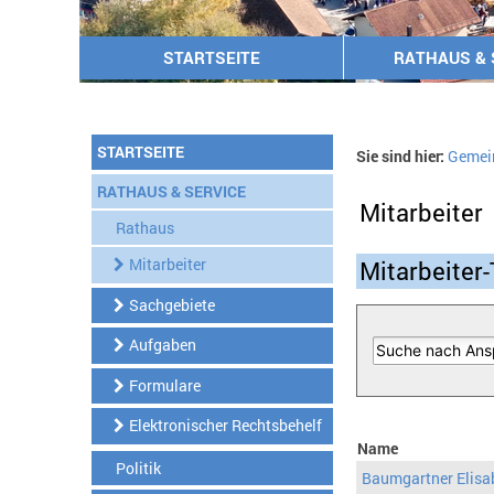
STARTSEITE
RATHAUS & 
STARTSEITE
Sie sind hier:
Gemei
RATHAUS & SERVICE
Mitarbeiter
Rathaus
Mitarbeiter
Mitarbeiter-
Sachgebiete
Aufgaben
Formulare
Elektronischer Rechtsbehelf
Name
Politik
Baumgartner Elisa