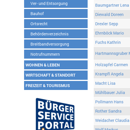
Ver- und Entsorgung
Baumgartner Lena
Bauhof
Diewald Doreen
Ortsrecht
Drexler Sepp
Ehrnböck Mario
Behördenverzeichnis
Fuchs Kathrin
Breitbandversorgung
Hartmannsgruber 
Notrufnummern
Holzapfel Carmen
WOHNEN & LEBEN
Krampfl Angela
WIRTSCHAFT & STANDORT
Macht Lisa
FREIZEIT & TOURISMUS
Mühlbauer Julia
Pollmann Hans
Rother Sandra
Weidacher Claudia
Wolf Markus