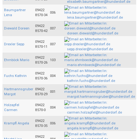
elisabeth.baumgartner@hunderdorf.de
Baumgartner
09422
006
Lena
8570-34
lena.baumgartner@hunderdorf.de
09422
Diewald Doreen
007
8570-42
doreen.diewald@hunderdorf.de
09422
Drexler Sepp
007
8570-11
sepp.drexler@hunderdorf.de
09422
Ehrnböck Mario
103
8570-26
mario.ehrnboeck@hunderdorf.de
09422
Fuchs Kathrin
004
8570-36
kathrin.fuchs@hunderdorf.de
Hartmannsgruber
09422
001
Margot
8570-29
margot.hartmannsgruber@hunderdorf.de
Holzapfel
09422
004
Carmen
8570-0
carmen.holzapfel@hunderdorf.de
09422
Krampfl Angela
006
8570-35
angela.krampfl@hunderdorf.de
09422