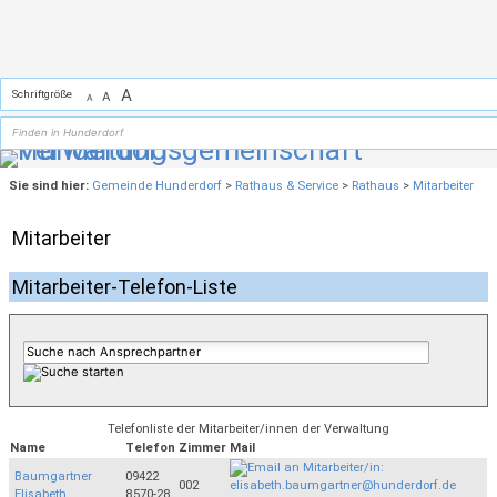
Zum Inhalt
,
zur Navigation
oder
zur Startseite
springen.
A
Schriftgröße
A
A
Sie sind hier:
Gemeinde Hunderdorf
>
Rathaus & Service
>
Rathaus
>
Mitarbeiter
Mitarbeiter
Mitarbeiter-Telefon-Liste
Telefonliste der Mitarbeiter/innen der Verwaltung
Name
Telefon
Zimmer
Mail
Baumgartner
09422
002
Elisabeth
8570-28