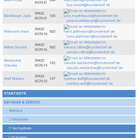
Macht Lisa
004
8570-41
lisa.macht@hunderdorf.de
09422
Mühlbauer Julia
103
8570-31
julia.muehlbauer@hunderdorf.de
09422
Pollmann Hans
003
8570-10
hans.pollmann@hunderdorf.de
09422
Rother Sandra
002
8570-16
sandra.rother@hunderdorf.de
Weidacher
09422
102
Claudia
8570-19
claudia.weidacher@hunderdorf.de
09422
Wolf Markus
107
8570-23
markus.wolf@hunderdorf.de
STARTSEITE
RATHAUS & SERVICE
Rathaus
Mitarbeiter
Sachgebiete
Aufgaben