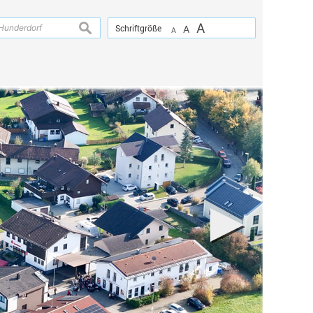
A
suchen
Schriftgröße
A
A