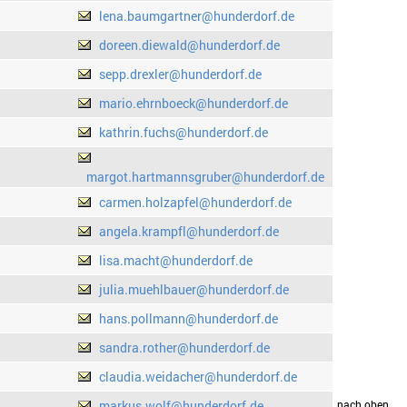
lena.baumgartner@hunderdorf.de
doreen.diewald@hunderdorf.de
sepp.drexler@hunderdorf.de
mario.ehrnboeck@hunderdorf.de
kathrin.fuchs@hunderdorf.de
margot.hartmannsgruber@hunderdorf.de
carmen.holzapfel@hunderdorf.de
angela.krampfl@hunderdorf.de
lisa.macht@hunderdorf.de
julia.muehlbauer@hunderdorf.de
hans.pollmann@hunderdorf.de
sandra.rother@hunderdorf.de
claudia.weidacher@hunderdorf.de
markus.wolf@hunderdorf.de
drucken
nach oben