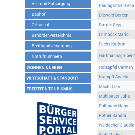
Ver- und Entsorgung
Baumgartner Lena
Bauhof
Diewald Doreen
Ortsrecht
Drexler Sepp
Ehrnböck Mario
Behördenverzeichnis
Fuchs Kathrin
Breitbandversorgung
Hartmannsgruber 
Notrufnummern
Holzapfel Carmen
WOHNEN & LEBEN
Krampfl Angela
WIRTSCHAFT & STANDORT
Macht Lisa
FREIZEIT & TOURISMUS
Mühlbauer Julia
Pollmann Hans
Rother Sandra
Weidacher Claudia
Wolf Markus