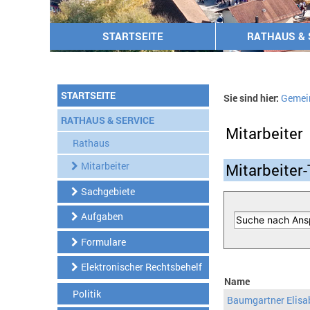
STARTSEITE
RATHAUS & 
STARTSEITE
Sie sind hier:
Gemei
RATHAUS & SERVICE
Mitarbeiter
Rathaus
Mitarbeiter
Mitarbeiter-
Sachgebiete
Aufgaben
Formulare
Elektronischer Rechtsbehelf
Name
Politik
Baumgartner Elisa