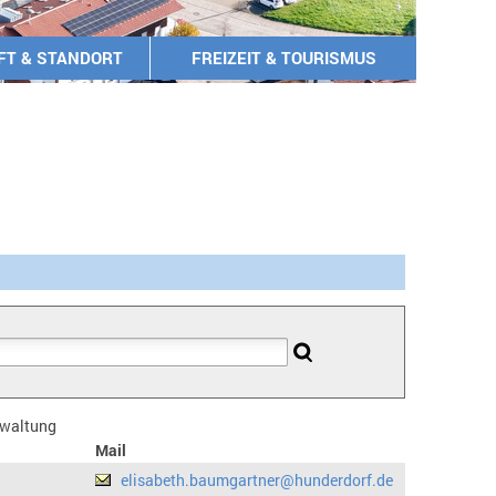
FT & STANDORT
FREIZEIT & TOURISMUS
erwaltung
Mail
elisabeth.baumgartner@hunderdorf.de