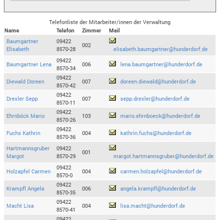
Telefonliste der Mitarbeiter/innen der Verwaltung
Name
Telefon
Zimmer
Mail
Baumgartner
09422
002
Elisabeth
8570-28
elisabeth.baumgartner@hunderdorf.de
09422
Baumgartner Lena
006
lena.baumgartner@hunderdorf.de
8570-34
09422
Diewald Doreen
007
doreen.diewald@hunderdorf.de
8570-42
09422
Drexler Sepp
007
sepp.drexler@hunderdorf.de
8570-11
09422
Ehrnböck Mario
103
mario.ehrnboeck@hunderdorf.de
8570-26
09422
Fuchs Kathrin
004
kathrin.fuchs@hunderdorf.de
8570-36
Hartmannsgruber
09422
001
Margot
8570-29
margot.hartmannsgruber@hunderdorf.de
09422
Holzapfel Carmen
004
carmen.holzapfel@hunderdorf.de
8570-0
09422
Krampfl Angela
006
angela.krampfl@hunderdorf.de
8570-35
09422
Macht Lisa
004
lisa.macht@hunderdorf.de
8570-41
09422