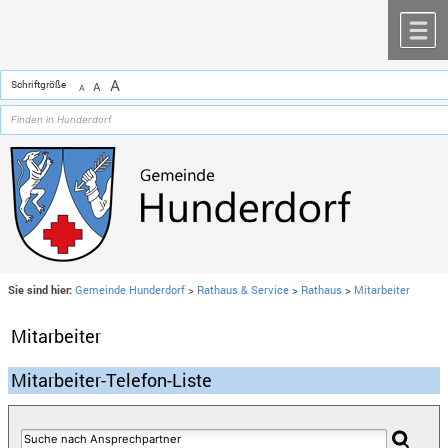
Zum Inhalt
,
zur Navigation
oder
zur Startseite
springen.
chließen
M
A
Schriftgröße
A
A
Sie sind hier:
Gemeinde Hunderdorf
>
Rathaus & Service
>
Rathaus
>
Mitarbeiter
Mitarbeiter
Mitarbeiter-Telefon-Liste