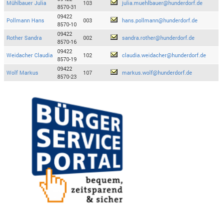
Mühlbauer Julia
103
julia.muehlbauer@hunderdorf.de
8570-31
09422
Pollmann Hans
003
hans.pollmann@hunderdorf.de
8570-10
09422
Rother Sandra
002
sandra.rother@hunderdorf.de
8570-16
09422
Weidacher Claudia
102
claudia.weidacher@hunderdorf.de
8570-19
09422
Wolf Markus
107
markus.wolf@hunderdorf.de
8570-23