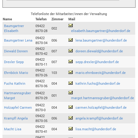
Telefonliste der Mitarbeiter/innen der Verwaltung
Name
Telefon
Zimmer
Mail
Baumgartner
09422
002
Elisabeth
8570-28
elisabeth.baumgartner@hunderdorf.de
09422
Baumgartner Lena
006
lena.baumgartner@hunderdorf.de
8570-34
09422
Diewald Doreen
007
doreen.diewald@hunderdorf.de
8570-42
09422
Drexler Sepp
007
sepp.drexler@hunderdorf.de
8570-11
09422
Ehrnböck Mario
103
mario.ehrnboeck@hunderdorf.de
8570-26
09422
Fuchs Kathrin
004
kathrin.fuchs@hunderdorf.de
8570-36
Hartmannsgruber
09422
001
Margot
8570-29
margot.hartmannsgruber@hunderdorf.de
09422
Holzapfel Carmen
004
carmen.holzapfel@hunderdorf.de
8570-0
09422
Krampfl Angela
006
angela.krampfl@hunderdorf.de
8570-35
09422
Macht Lisa
004
lisa.macht@hunderdorf.de
8570-41
09422