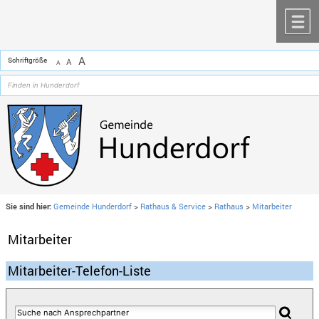
Zum Inhalt
,
zur Navigation
oder
zur Startseite
springen.
chließen
M
A
Schriftgröße
A
A
Sie sind hier:
Gemeinde Hunderdorf
>
Rathaus & Service
>
Rathaus
>
Mitarbeiter
Mitarbeiter
Mitarbeiter-Telefon-Liste