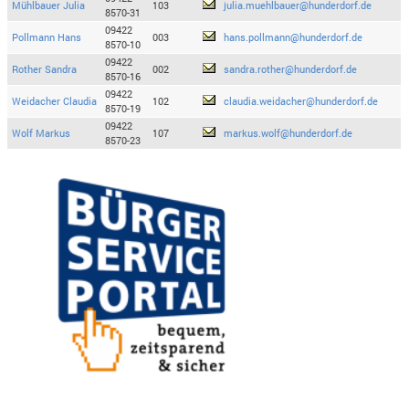
Mühlbauer Julia
103
julia.muehlbauer@hunderdorf.de
8570-31
09422
Pollmann Hans
003
hans.pollmann@hunderdorf.de
8570-10
09422
Rother Sandra
002
sandra.rother@hunderdorf.de
8570-16
09422
Weidacher Claudia
102
claudia.weidacher@hunderdorf.de
8570-19
09422
Wolf Markus
107
markus.wolf@hunderdorf.de
8570-23