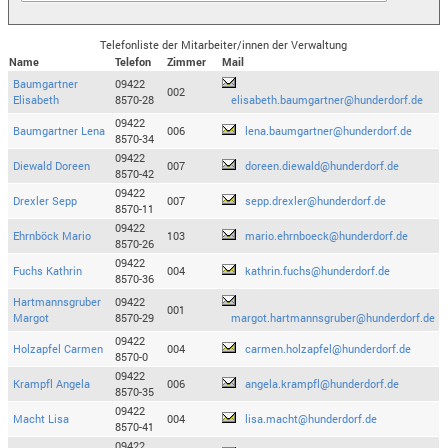
Telefonliste der Mitarbeiter/innen der Verwaltung
Name
Telefon
Zimmer
Mail
Baumgartner
09422
002
Elisabeth
8570-28
elisabeth.baumgartner@hunderdorf.de
09422
Baumgartner Lena
006
lena.baumgartner@hunderdorf.de
8570-34
09422
Diewald Doreen
007
doreen.diewald@hunderdorf.de
8570-42
09422
Drexler Sepp
007
sepp.drexler@hunderdorf.de
8570-11
09422
Ehrnböck Mario
103
mario.ehrnboeck@hunderdorf.de
8570-26
09422
Fuchs Kathrin
004
kathrin.fuchs@hunderdorf.de
8570-36
Hartmannsgruber
09422
001
Margot
8570-29
margot.hartmannsgruber@hunderdorf.de
09422
Holzapfel Carmen
004
carmen.holzapfel@hunderdorf.de
8570-0
09422
Krampfl Angela
006
angela.krampfl@hunderdorf.de
8570-35
09422
Macht Lisa
004
lisa.macht@hunderdorf.de
8570-41
09422