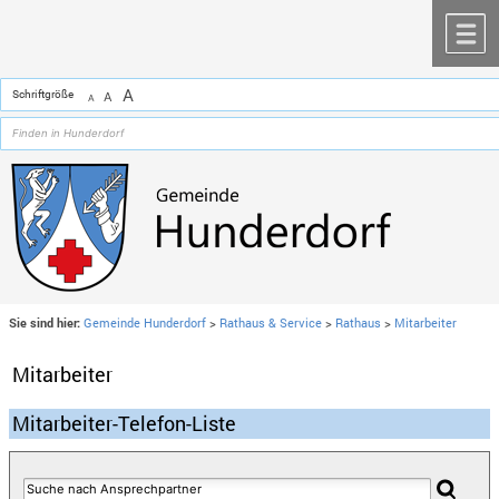
Zum Inhalt
,
zur Navigation
oder
zur Startseite
springen.
chließen
M
A
Schriftgröße
A
A
Sie sind hier:
Gemeinde Hunderdorf
>
Rathaus & Service
>
Rathaus
>
Mitarbeiter
Mitarbeiter
Mitarbeiter-Telefon-Liste