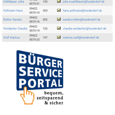
Mühlbauer Julia
103
julia.muehlbauer@hunderdorf.de
8570-31
09422
Pollmann Hans
003
hans.pollmann@hunderdorf.de
8570-10
09422
Rother Sandra
002
sandra.rother@hunderdorf.de
8570-16
09422
Weidacher Claudia
102
claudia.weidacher@hunderdorf.de
8570-19
09422
Wolf Markus
107
markus.wolf@hunderdorf.de
8570-23