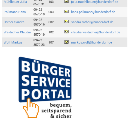
Mühlbauer Julia
103
julia.muehlbauer@hunderdorf.de
8570-31
09422
Pollmann Hans
003
hans.pollmann@hunderdorf.de
8570-10
09422
Rother Sandra
002
sandra.rother@hunderdorf.de
8570-16
09422
Weidacher Claudia
102
claudia.weidacher@hunderdorf.de
8570-19
09422
Wolf Markus
107
markus.wolf@hunderdorf.de
8570-23