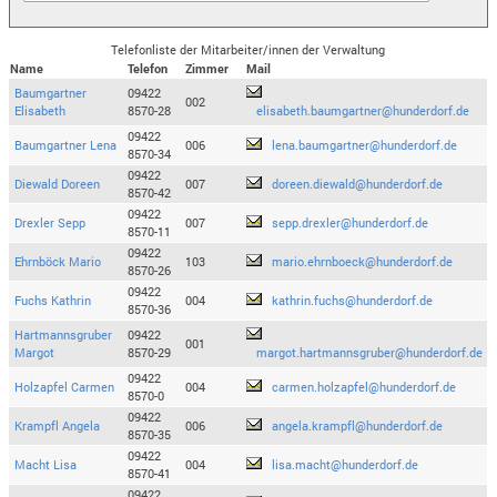
Telefonliste der Mitarbeiter/innen der Verwaltung
Name
Telefon
Zimmer
Mail
Baumgartner
09422
002
Elisabeth
8570-28
elisabeth.baumgartner@hunderdorf.de
09422
Baumgartner Lena
006
lena.baumgartner@hunderdorf.de
8570-34
09422
Diewald Doreen
007
doreen.diewald@hunderdorf.de
8570-42
09422
Drexler Sepp
007
sepp.drexler@hunderdorf.de
8570-11
09422
Ehrnböck Mario
103
mario.ehrnboeck@hunderdorf.de
8570-26
09422
Fuchs Kathrin
004
kathrin.fuchs@hunderdorf.de
8570-36
Hartmannsgruber
09422
001
Margot
8570-29
margot.hartmannsgruber@hunderdorf.de
09422
Holzapfel Carmen
004
carmen.holzapfel@hunderdorf.de
8570-0
09422
Krampfl Angela
006
angela.krampfl@hunderdorf.de
8570-35
09422
Macht Lisa
004
lisa.macht@hunderdorf.de
8570-41
09422