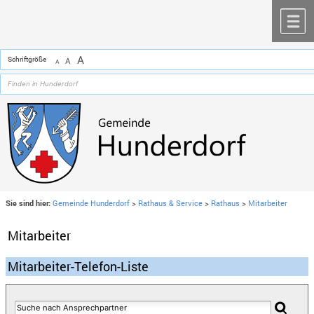
Zum Inhalt
,
zur Navigation
oder
zur Startseite
springen.
chließen
M
A
Schriftgröße
A
A
Sie sind hier:
Gemeinde Hunderdorf
>
Rathaus & Service
>
Rathaus
>
Mitarbeiter
Mitarbeiter
Mitarbeiter-Telefon-Liste