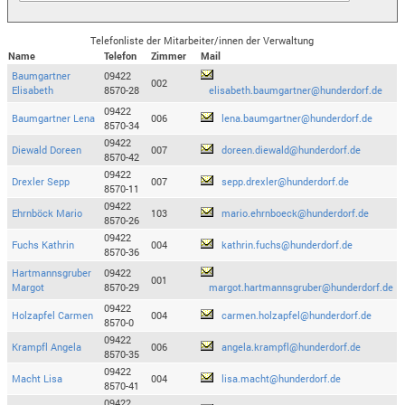
Telefonliste der Mitarbeiter/innen der Verwaltung
Name
Telefon
Zimmer
Mail
Baumgartner
09422
002
Elisabeth
8570-28
elisabeth.baumgartner@hunderdorf.de
09422
Baumgartner Lena
006
lena.baumgartner@hunderdorf.de
8570-34
09422
Diewald Doreen
007
doreen.diewald@hunderdorf.de
8570-42
09422
Drexler Sepp
007
sepp.drexler@hunderdorf.de
8570-11
09422
Ehrnböck Mario
103
mario.ehrnboeck@hunderdorf.de
8570-26
09422
Fuchs Kathrin
004
kathrin.fuchs@hunderdorf.de
8570-36
Hartmannsgruber
09422
001
Margot
8570-29
margot.hartmannsgruber@hunderdorf.de
09422
Holzapfel Carmen
004
carmen.holzapfel@hunderdorf.de
8570-0
09422
Krampfl Angela
006
angela.krampfl@hunderdorf.de
8570-35
09422
Macht Lisa
004
lisa.macht@hunderdorf.de
8570-41
09422