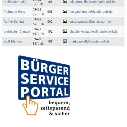
Mühlbauer Julia
103
julia.muehlbauer@hunderdorf.de
8570-31
09422
Pollmann Hans
003
hans.pollmann@hunderdorf.de
8570-10
09422
Rother Sandra
002
sandra.rother@hunderdorf.de
8570-16
09422
Weidacher Claudia
102
claudia.weidacher@hunderdorf.de
8570-19
09422
Wolf Markus
107
markus.wolf@hunderdorf.de
8570-23