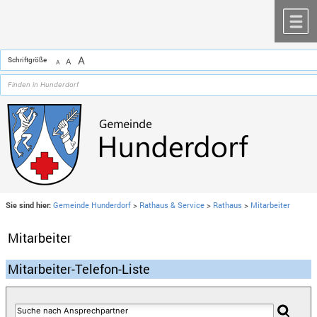
Zum Inhalt
,
zur Navigation
oder
zur Startseite
springen.
chließen
M
A
Schriftgröße
A
A
Sie sind hier:
Gemeinde Hunderdorf
>
Rathaus & Service
>
Rathaus
>
Mitarbeiter
Mitarbeiter
Mitarbeiter-Telefon-Liste