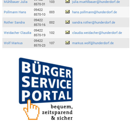
Mühlbauer Julia
103
julia.muehlbauer@hunderdorf.de
8570-31
09422
Pollmann Hans
003
hans.pollmann@hunderdorf.de
8570-10
09422
Rother Sandra
002
sandra.rother@hunderdorf.de
8570-16
09422
Weidacher Claudia
102
claudia.weidacher@hunderdorf.de
8570-19
09422
Wolf Markus
107
markus.wolf@hunderdorf.de
8570-23