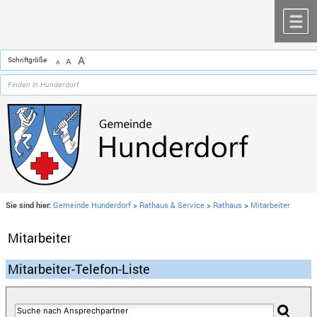
Zum Inhalt
,
zur Navigation
oder
zur Startseite
springen.
chließen
M
A
Schriftgröße
A
A
Sie sind hier:
Gemeinde Hunderdorf
>
Rathaus & Service
>
Rathaus
>
Mitarbeiter
Mitarbeiter
Mitarbeiter-Telefon-Liste