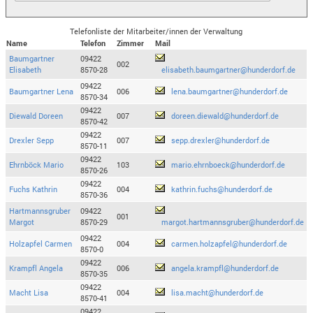
Telefonliste der Mitarbeiter/innen der Verwaltung
Name
Telefon
Zimmer
Mail
Baumgartner
09422
002
Elisabeth
8570-28
elisabeth.baumgartner@hunderdorf.de
09422
Baumgartner Lena
006
lena.baumgartner@hunderdorf.de
8570-34
09422
Diewald Doreen
007
doreen.diewald@hunderdorf.de
8570-42
09422
Drexler Sepp
007
sepp.drexler@hunderdorf.de
8570-11
09422
Ehrnböck Mario
103
mario.ehrnboeck@hunderdorf.de
8570-26
09422
Fuchs Kathrin
004
kathrin.fuchs@hunderdorf.de
8570-36
Hartmannsgruber
09422
001
Margot
8570-29
margot.hartmannsgruber@hunderdorf.de
09422
Holzapfel Carmen
004
carmen.holzapfel@hunderdorf.de
8570-0
09422
Krampfl Angela
006
angela.krampfl@hunderdorf.de
8570-35
09422
Macht Lisa
004
lisa.macht@hunderdorf.de
8570-41
09422