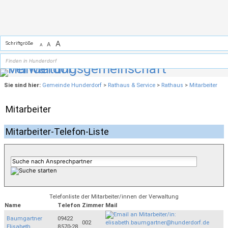
Zum Inhalt
,
zur Navigation
oder
zur Startseite
springen.
A
Schriftgröße
A
A
Sie sind hier:
Gemeinde Hunderdorf
>
Rathaus & Service
>
Rathaus
>
Mitarbeiter
Mitarbeiter
Mitarbeiter-Telefon-Liste
Telefonliste der Mitarbeiter/innen der Verwaltung
Name
Telefon
Zimmer
Mail
Baumgartner
09422
002
Elisabeth
8570-28