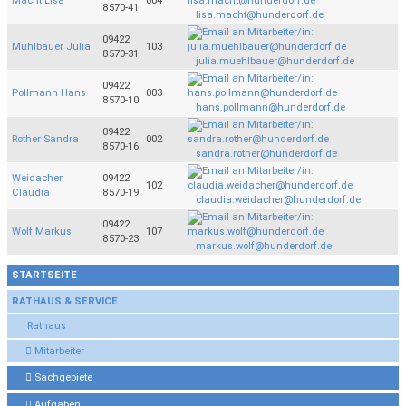
Macht Lisa
004
8570-41
lisa.macht@hunderdorf.de
09422
Mühlbauer Julia
103
8570-31
julia.muehlbauer@hunderdorf.de
09422
Pollmann Hans
003
8570-10
hans.pollmann@hunderdorf.de
09422
Rother Sandra
002
8570-16
sandra.rother@hunderdorf.de
Weidacher
09422
102
Claudia
8570-19
claudia.weidacher@hunderdorf.de
09422
Wolf Markus
107
8570-23
markus.wolf@hunderdorf.de
STARTSEITE
RATHAUS & SERVICE
Rathaus
Mitarbeiter
Sachgebiete
Aufgaben