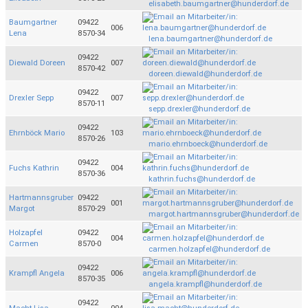
elisabeth.baumgartner@hunderdorf.de
Baumgartner
09422
006
Lena
8570-34
lena.baumgartner@hunderdorf.de
09422
Diewald Doreen
007
8570-42
doreen.diewald@hunderdorf.de
09422
Drexler Sepp
007
8570-11
sepp.drexler@hunderdorf.de
09422
Ehrnböck Mario
103
8570-26
mario.ehrnboeck@hunderdorf.de
09422
Fuchs Kathrin
004
8570-36
kathrin.fuchs@hunderdorf.de
Hartmannsgruber
09422
001
Margot
8570-29
margot.hartmannsgruber@hunderdorf.de
Holzapfel
09422
004
Carmen
8570-0
carmen.holzapfel@hunderdorf.de
09422
Krampfl Angela
006
8570-35
angela.krampfl@hunderdorf.de
09422