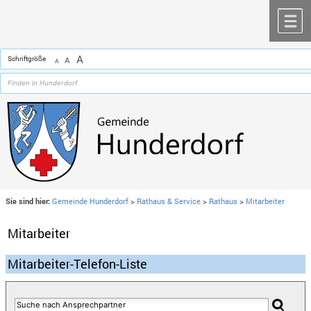
Zum Inhalt
,
zur Navigation
oder
zur Startseite
springen.
chließen
M
A
Schriftgröße
A
A
Sie sind hier:
Gemeinde Hunderdorf
>
Rathaus & Service
>
Rathaus
>
Mitarbeiter
Mitarbeiter
Mitarbeiter-Telefon-Liste