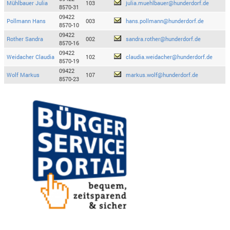
Mühlbauer Julia
103
julia.muehlbauer@hunderdorf.de
8570-31
09422
Pollmann Hans
003
hans.pollmann@hunderdorf.de
8570-10
09422
Rother Sandra
002
sandra.rother@hunderdorf.de
8570-16
09422
Weidacher Claudia
102
claudia.weidacher@hunderdorf.de
8570-19
09422
Wolf Markus
107
markus.wolf@hunderdorf.de
8570-23