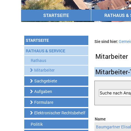
STARTSEITE
RATHAUS & 
STARTSEITE
Sie sind hier:
Gemei
RATHAUS & SERVICE
Mitarbeiter
Rathaus
Mitarbeiter
Mitarbeiter-
Sachgebiete
Aufgaben
Formulare
Elektronischer Rechtsbehelf
Name
Politik
Baumgartner Elisa