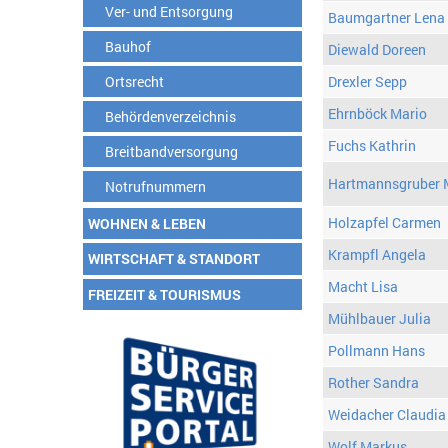
Ver- und Entsorgung
Baumgartner Lena
Bauhof
Diewald Doreen
Ortsrecht
Drexler Sepp
Ehrnböck Mario
Behördenverzeichnis
Fuchs Kathrin
Breitbandversorgung
Hartmannsgruber 
Notrufnummern
Holzapfel Carmen
WOHNEN & LEBEN
Krampfl Angela
WIRTSCHAFT & STANDORT
Macht Lisa
FREIZEIT & TOURISMUS
Mühlbauer Julia
Pollmann Hans
Rother Sandra
Weidacher Claudia
Wolf Markus