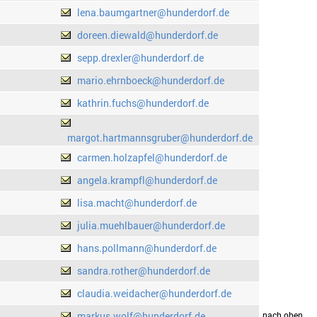
lena.baumgartner@hunderdorf.de
doreen.diewald@hunderdorf.de
sepp.drexler@hunderdorf.de
mario.ehrnboeck@hunderdorf.de
kathrin.fuchs@hunderdorf.de
margot.hartmannsgruber@hunderdorf.de
carmen.holzapfel@hunderdorf.de
angela.krampfl@hunderdorf.de
lisa.macht@hunderdorf.de
julia.muehlbauer@hunderdorf.de
hans.pollmann@hunderdorf.de
sandra.rother@hunderdorf.de
claudia.weidacher@hunderdorf.de
markus.wolf@hunderdorf.de
drucken
nach oben