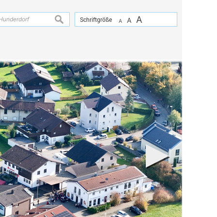
A
suchen
Schriftgröße
A
A