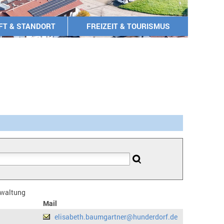
FT & STANDORT
FREIZEIT & TOURISMUS
erwaltung
Mail
elisabeth.baumgartner@hunderdorf.de