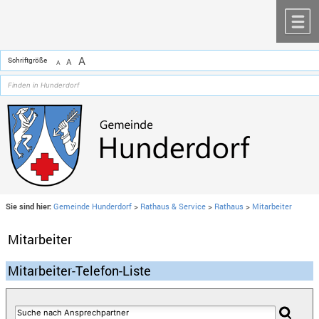
Zum Inhalt
,
zur Navigation
oder
zur Startseite
springen.
chließen
M
A
Schriftgröße
A
A
Sie sind hier:
Gemeinde Hunderdorf
>
Rathaus & Service
>
Rathaus
>
Mitarbeiter
Mitarbeiter
Mitarbeiter-Telefon-Liste