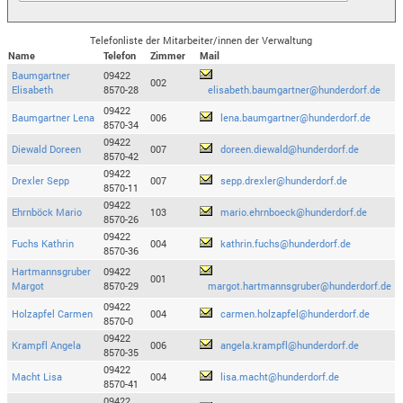
Telefonliste der Mitarbeiter/innen der Verwaltung
Name
Telefon
Zimmer
Mail
Baumgartner
09422
002
Elisabeth
8570-28
elisabeth.baumgartner@hunderdorf.de
09422
Baumgartner Lena
006
lena.baumgartner@hunderdorf.de
8570-34
09422
Diewald Doreen
007
doreen.diewald@hunderdorf.de
8570-42
09422
Drexler Sepp
007
sepp.drexler@hunderdorf.de
8570-11
09422
Ehrnböck Mario
103
mario.ehrnboeck@hunderdorf.de
8570-26
09422
Fuchs Kathrin
004
kathrin.fuchs@hunderdorf.de
8570-36
Hartmannsgruber
09422
001
Margot
8570-29
margot.hartmannsgruber@hunderdorf.de
09422
Holzapfel Carmen
004
carmen.holzapfel@hunderdorf.de
8570-0
09422
Krampfl Angela
006
angela.krampfl@hunderdorf.de
8570-35
09422
Macht Lisa
004
lisa.macht@hunderdorf.de
8570-41
09422