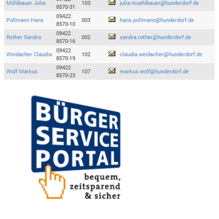
Mühlbauer Julia
103
julia.muehlbauer@hunderdorf.de
8570-31
09422
Pollmann Hans
003
hans.pollmann@hunderdorf.de
8570-10
09422
Rother Sandra
002
sandra.rother@hunderdorf.de
8570-16
09422
Weidacher Claudia
102
claudia.weidacher@hunderdorf.de
8570-19
09422
Wolf Markus
107
markus.wolf@hunderdorf.de
8570-23