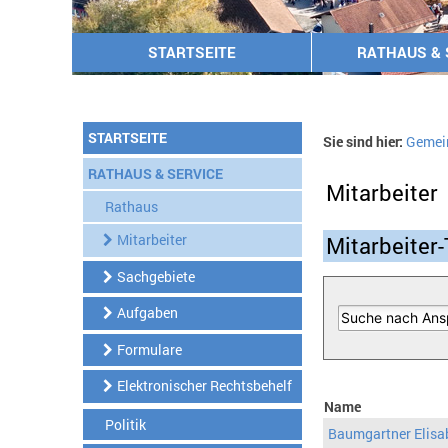
STARTSEITE
RATHAUS & 
STARTSEITE
Sie sind hier:
Gemei
RATHAUS & SERVICE
Mitarbeiter
Rathaus
Mitarbeiter
Mitarbeiter-
Sachgebiete
Aufgaben
Formulare
Elektronischer Rechtsbehelf
Name
Politik
Baumgartner Elisa