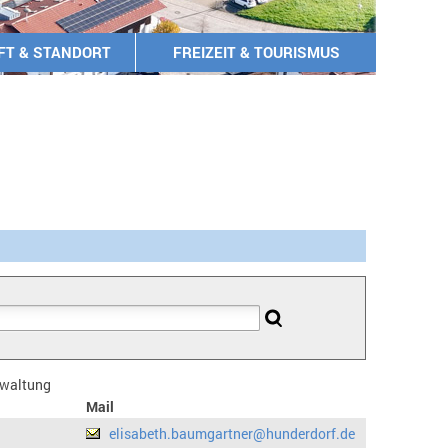
FT & STANDORT
FREIZEIT & TOURISMUS
erwaltung
Mail
elisabeth.baumgartner@hunderdorf.de