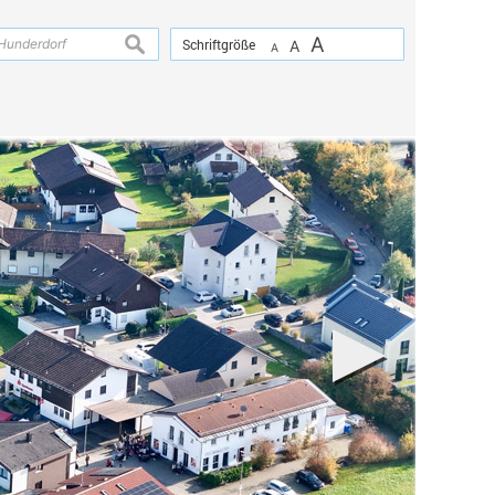
A
suchen
Schriftgröße
A
A