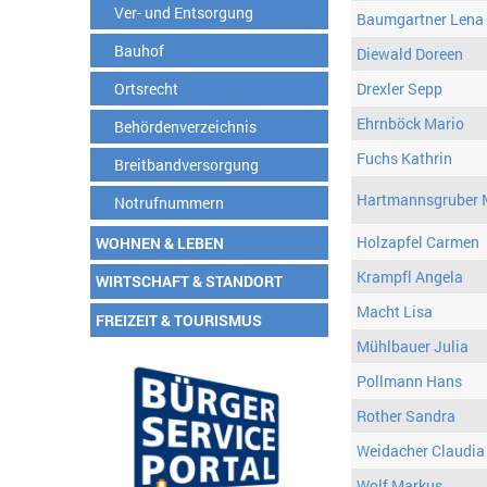
Ver- und Entsorgung
Baumgartner Lena
Bauhof
Diewald Doreen
Ortsrecht
Drexler Sepp
Ehrnböck Mario
Behördenverzeichnis
Fuchs Kathrin
Breitbandversorgung
Hartmannsgruber 
Notrufnummern
Holzapfel Carmen
WOHNEN & LEBEN
Krampfl Angela
WIRTSCHAFT & STANDORT
Macht Lisa
FREIZEIT & TOURISMUS
Mühlbauer Julia
Pollmann Hans
Rother Sandra
Weidacher Claudia
Wolf Markus