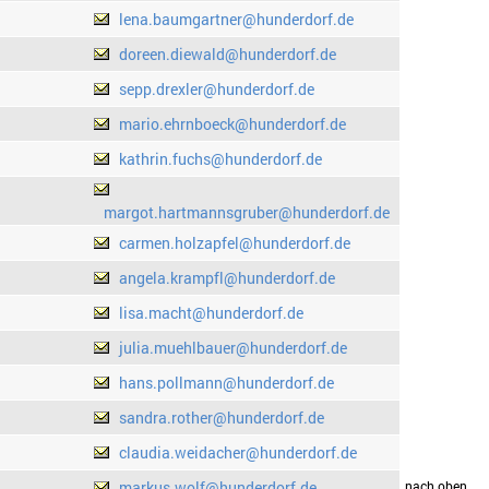
lena.baumgartner@hunderdorf.de
doreen.diewald@hunderdorf.de
sepp.drexler@hunderdorf.de
mario.ehrnboeck@hunderdorf.de
kathrin.fuchs@hunderdorf.de
margot.hartmannsgruber@hunderdorf.de
carmen.holzapfel@hunderdorf.de
angela.krampfl@hunderdorf.de
lisa.macht@hunderdorf.de
julia.muehlbauer@hunderdorf.de
hans.pollmann@hunderdorf.de
sandra.rother@hunderdorf.de
claudia.weidacher@hunderdorf.de
markus.wolf@hunderdorf.de
drucken
nach oben