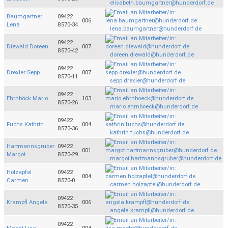
elisabeth.baumgartner@hunderdorf.de
Baumgartner
09422
006
Lena
8570-34
lena.baumgartner@hunderdorf.de
09422
Diewald Doreen
007
8570-42
doreen.diewald@hunderdorf.de
09422
Drexler Sepp
007
8570-11
sepp.drexler@hunderdorf.de
09422
Ehrnböck Mario
103
8570-26
mario.ehrnboeck@hunderdorf.de
09422
Fuchs Kathrin
004
8570-36
kathrin.fuchs@hunderdorf.de
Hartmannsgruber
09422
001
Margot
8570-29
margot.hartmannsgruber@hunderdorf.de
Holzapfel
09422
004
Carmen
8570-0
carmen.holzapfel@hunderdorf.de
09422
Krampfl Angela
006
8570-35
angela.krampfl@hunderdorf.de
09422