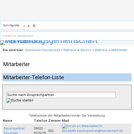
Zum Inhalt
,
zur Navigation
oder
zur Startseite
springen.
A
Schriftgröße
A
A
Sie sind hier:
Gemeinde Hunderdorf
>
Rathaus & Service
>
Rathaus
>
Mitarbeiter
Mitarbeiter
Mitarbeiter-Telefon-Liste
Telefonliste der Mitarbeiter/innen der Verwaltung
Name
Telefon
Zimmer
Mail
Baumgartner
09422
002
Elisabeth
8570-28