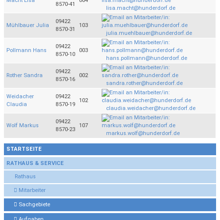
Macht Lisa
004
8570-41
lisa.macht@hunderdorf.de
09422
Mühlbauer Julia
103
8570-31
julia.muehlbauer@hunderdorf.de
09422
Pollmann Hans
003
8570-10
hans.pollmann@hunderdorf.de
09422
Rother Sandra
002
8570-16
sandra.rother@hunderdorf.de
Weidacher
09422
102
Claudia
8570-19
claudia.weidacher@hunderdorf.de
09422
Wolf Markus
107
8570-23
markus.wolf@hunderdorf.de
STARTSEITE
RATHAUS & SERVICE
Rathaus
Mitarbeiter
Sachgebiete
Aufgaben