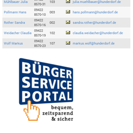
Mühlbauer Julia
103
julia.muehlbauer@hunderdorf.de
8570-31
09422
Pollmann Hans
003
hans.pollmann@hunderdorf.de
8570-10
09422
Rother Sandra
002
sandra.rother@hunderdorf.de
8570-16
09422
Weidacher Claudia
102
claudia.weidacher@hunderdorf.de
8570-19
09422
Wolf Markus
107
markus.wolf@hunderdorf.de
8570-23