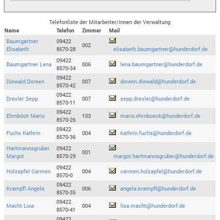
Telefonliste der Mitarbeiter/innen der Verwaltung
Name
Telefon
Zimmer
Mail
Baumgartner
09422
002
Elisabeth
8570-28
elisabeth.baumgartner@hunderdorf.de
09422
Baumgartner Lena
006
lena.baumgartner@hunderdorf.de
8570-34
09422
Diewald Doreen
007
doreen.diewald@hunderdorf.de
8570-42
09422
Drexler Sepp
007
sepp.drexler@hunderdorf.de
8570-11
09422
Ehrnböck Mario
103
mario.ehrnboeck@hunderdorf.de
8570-26
09422
Fuchs Kathrin
004
kathrin.fuchs@hunderdorf.de
8570-36
Hartmannsgruber
09422
001
Margot
8570-29
margot.hartmannsgruber@hunderdorf.de
09422
Holzapfel Carmen
004
carmen.holzapfel@hunderdorf.de
8570-0
09422
Krampfl Angela
006
angela.krampfl@hunderdorf.de
8570-35
09422
Macht Lisa
004
lisa.macht@hunderdorf.de
8570-41
09422