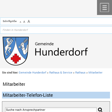
Zum Inhalt
,
zur Navigation
oder
zur Startseite
springen.
chließen
M
A
Schriftgröße
A
A
Sie sind hier:
Gemeinde Hunderdorf
>
Rathaus & Service
>
Rathaus
>
Mitarbeiter
Mitarbeiter
Mitarbeiter-Telefon-Liste