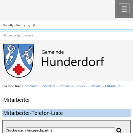
Zum Inhalt
,
zur Navigation
oder
zur Startseite
springen.
chließen
M
A
Schriftgröße
A
A
Sie sind hier:
Gemeinde Hunderdorf
>
Rathaus & Service
>
Rathaus
>
Mitarbeiter
Mitarbeiter
Mitarbeiter-Telefon-Liste