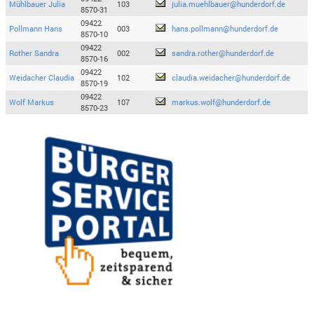
Mühlbauer Julia
103
julia.muehlbauer@hunderdorf.de
8570-31
09422
Pollmann Hans
003
hans.pollmann@hunderdorf.de
8570-10
09422
Rother Sandra
002
sandra.rother@hunderdorf.de
8570-16
09422
Weidacher Claudia
102
claudia.weidacher@hunderdorf.de
8570-19
09422
Wolf Markus
107
markus.wolf@hunderdorf.de
8570-23