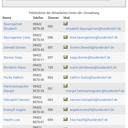
Telefonliste der Mitarbeiter/innen der Verwaltung
Name
Telefon
Zimmer
Mail
Baumgartner
09422
002
Elisabeth
8570-28
elisabeth.baumgartner@hunderdorf.de
09422
Baumgartner Lena
006
lena.baumgartner@hunderdorf.de
8570-34
09422
Diewald Doreen
007
doreen.diewald@hunderdorf.de
8570-42
09422
Drexler Sepp
007
sepp.drexler@hunderdorf.de
8570-11
09422
Ehrnböck Mario
103
mario.ehrnboeck@hunderdorf.de
8570-26
09422
Fuchs Kathrin
004
kathrin.fuchs@hunderdorf.de
8570-36
Hartmannsgruber
09422
001
Margot
8570-29
margot.hartmannsgruber@hunderdorf.de
09422
Holzapfel Carmen
004
carmen.holzapfel@hunderdorf.de
8570-0
09422
Krampfl Angela
006
angela.krampfl@hunderdorf.de
8570-35
09422
Macht Lisa
004
lisa.macht@hunderdorf.de
8570-41
09422