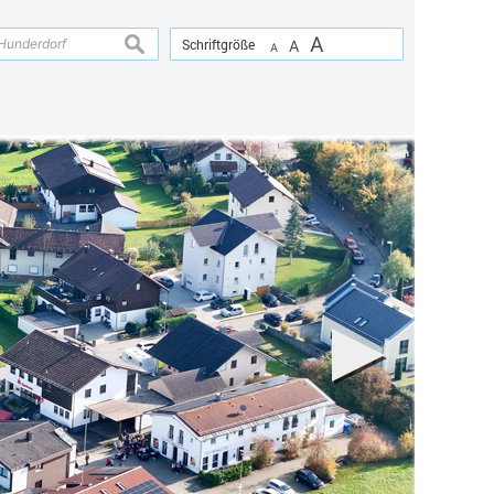
A
suchen
Schriftgröße
A
A