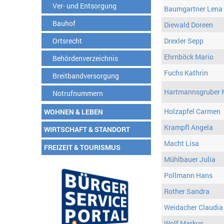
Ver- und Entsorgung
Baumgartner Lena
Bauhof
Diewald Doreen
Ortsrecht
Drexler Sepp
Ehrnböck Mario
Behördenverzeichnis
Fuchs Kathrin
Breitbandversorgung
Hartmannsgruber 
Notrufnummern
Holzapfel Carmen
WOHNEN & LEBEN
Krampfl Angela
WIRTSCHAFT & STANDORT
Macht Lisa
FREIZEIT & TOURISMUS
Mühlbauer Julia
Pollmann Hans
Rother Sandra
Weidacher Claudia
Wolf Markus