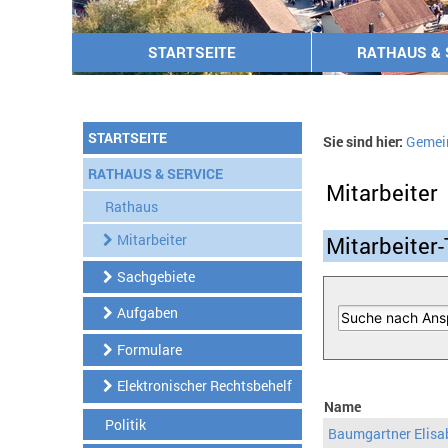
STARTSEITE
RATHAUS & 
STARTSEITE
Sie sind hier:
Gemei
RATHAUS & SERVICE
Mitarbeiter
Rathaus
Mitarbeiter
Mitarbeiter-
Sachgebiete
Aufgaben
Formulare
Elektronischer Rechtsbehelf
Name
Politik
Baumgartner Elisa