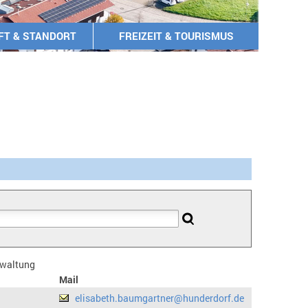
FT & STANDORT
FREIZEIT & TOURISMUS
erwaltung
Mail
elisabeth.baumgartner@hunderdorf.de