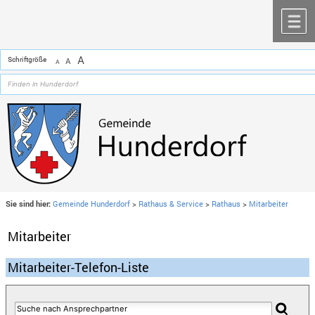
Zum Inhalt
,
zur Navigation
oder
zur Startseite
springen.
chließen
M
A
Schriftgröße
A
A
Sie sind hier:
Gemeinde Hunderdorf
>
Rathaus & Service
>
Rathaus
>
Mitarbeiter
Mitarbeiter
Mitarbeiter-Telefon-Liste