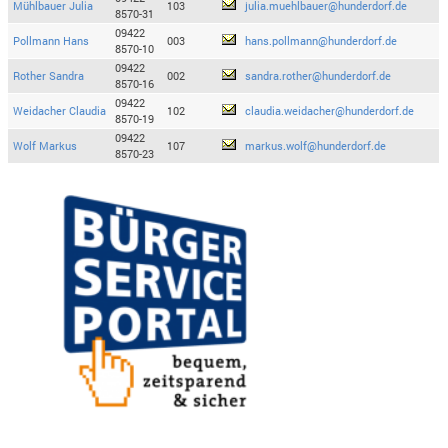
Mühlbauer Julia
103
julia.muehlbauer@hunderdorf.de
8570-31
09422
Pollmann Hans
003
hans.pollmann@hunderdorf.de
8570-10
09422
Rother Sandra
002
sandra.rother@hunderdorf.de
8570-16
09422
Weidacher Claudia
102
claudia.weidacher@hunderdorf.de
8570-19
09422
Wolf Markus
107
markus.wolf@hunderdorf.de
8570-23